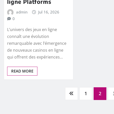
ligne Platforms
admin
Jul 16, 2026
0
L’univers des jeux en ligne
connaît une évolution
remarquable avec l’émergence
de nouveaux casinos en ligne
qui offrent des expériences…
READ MORE
Posts
1
2
pagination