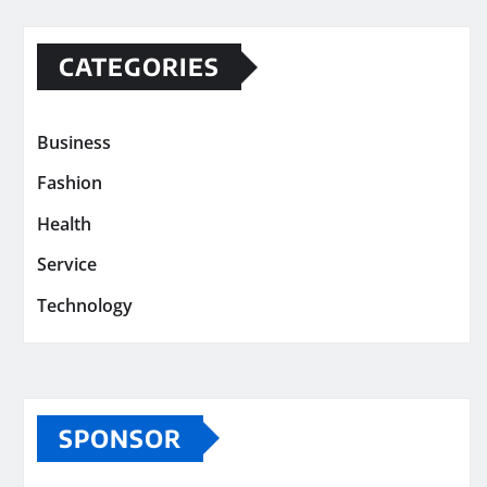
CATEGORIES
Business
Fashion
Health
Service
Technology
SPONSOR