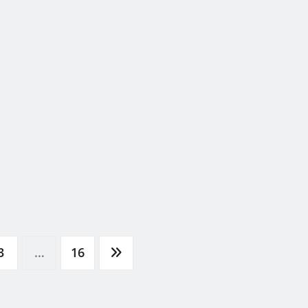
3
…
16