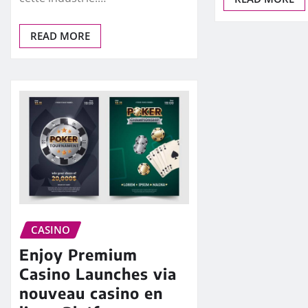
READ MORE
CASINO
Enjoy Premium
Casino Launches via
nouveau casino en