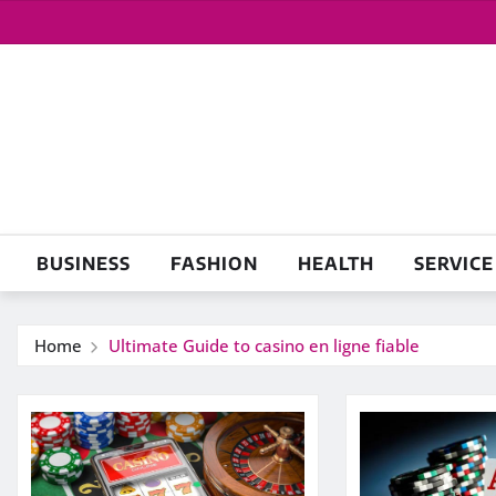
Skip
to
content
BUSINESS
FASHION
HEALTH
SERVICE
Home
Ultimate Guide to casino en ligne fiable