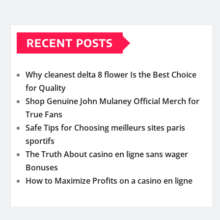
RECENT POSTS
Why cleanest delta 8 flower Is the Best Choice
for Quality
Shop Genuine John Mulaney Official Merch for
True Fans
Safe Tips for Choosing meilleurs sites paris
sportifs
The Truth About casino en ligne sans wager
Bonuses
How to Maximize Profits on a casino en ligne