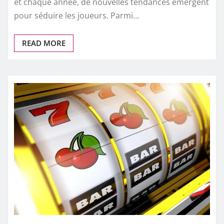
et chaque année, de nouvelles tendances émergent
pour séduire les joueurs. Parmi…
READ MORE