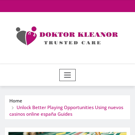
Skip
to
content
Home
Unlock Better Playing Opportunities Using nuevos
casinos online españa Guides