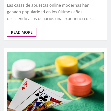
Las casas de apuestas online modernas han
ganado popularidad en los últimos años,
ofreciendo a los usuarios una experiencia de…
READ MORE