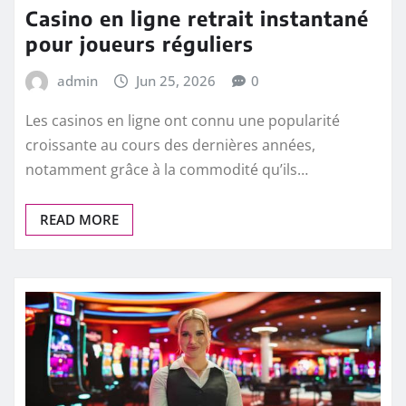
Casino en ligne retrait instantané
pour joueurs réguliers
admin
Jun 25, 2026
0
Les casinos en ligne ont connu une popularité
croissante au cours des dernières années,
notamment grâce à la commodité qu’ils…
READ MORE