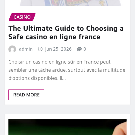
CASINO
The Ultimate Guide to Choosing a
Safe casino en ligne france
admin
Jun 25, 2026
0
Choisir un casino en ligne sûr en France peut
sembler une tâche ardue, surtout avec la multitude
d’options disponibles. Il…
READ MORE