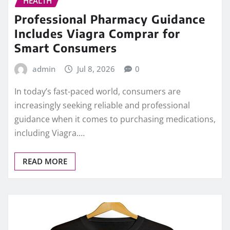
Professional Pharmacy Guidance
Includes Viagra Comprar for
Smart Consumers
admin
Jul 8, 2026
0
In today’s fast-paced world, consumers are
increasingly seeking reliable and professional
guidance when it comes to purchasing medications,
including Viagra.…
READ MORE