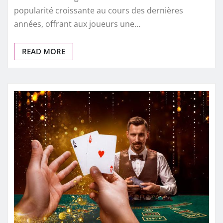
popularité croissante au cours des dernières
années, offrant aux joueurs une…
READ MORE