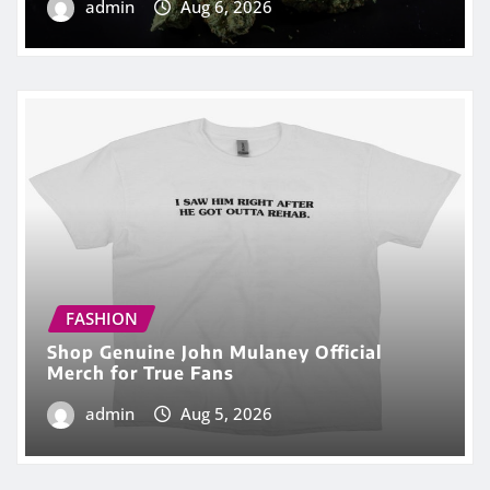
FASHION
Shop Genuine John Mulaney Official
Merch for True Fans
admin
Aug 5, 2026