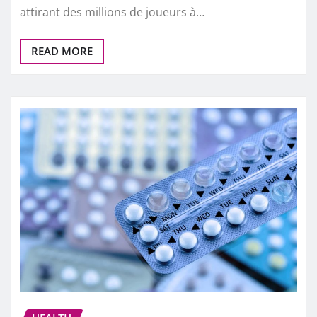
attirant des millions de joueurs à…
READ MORE
HEALTH