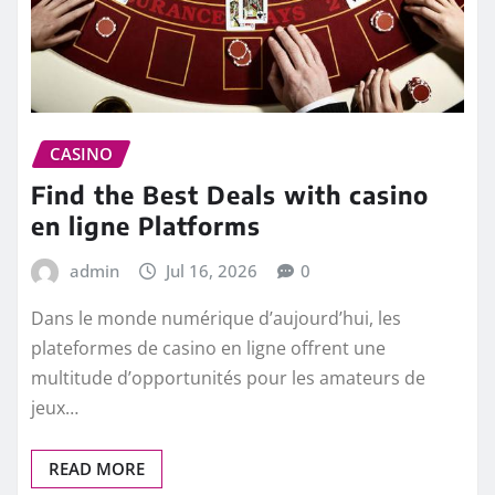
CASINO
Find the Best Deals with casino
en ligne Platforms
admin
Jul 16, 2026
0
Dans le monde numérique d’aujourd’hui, les
plateformes de casino en ligne offrent une
multitude d’opportunités pour les amateurs de
jeux…
READ MORE