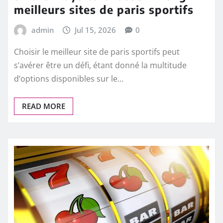
meilleurs sites de paris sportifs
admin
Jul 15, 2026
0
Choisir le meilleur site de paris sportifs peut
s’avérer être un défi, étant donné la multitude
d’options disponibles sur le…
READ MORE