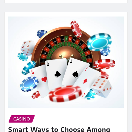
CASINO
Smart Ways to Choose Among