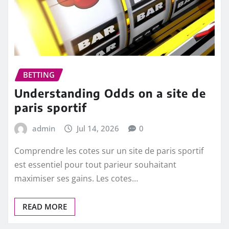
BETTING
Understanding Odds on a site de
paris sportif
admin
Jul 14, 2026
0
Comprendre les cotes sur un site de paris sportif
est essentiel pour tout parieur souhaitant
maximiser ses gains. Les cotes…
READ MORE