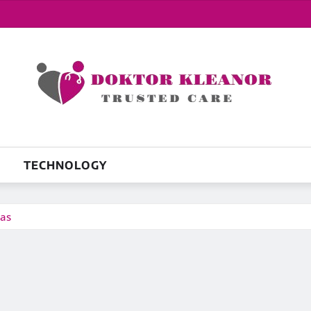
TECHNOLOGY
nas