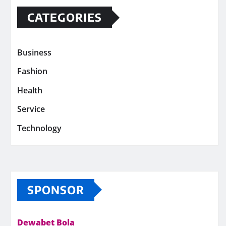
CATEGORIES
Business
Fashion
Health
Service
Technology
SPONSOR
Dewabet Bola