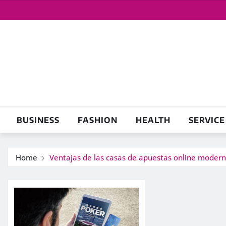
Skip
to
content
BUSINESS
FASHION
HEALTH
SERVICE
Home
Ventajas de las casas de apuestas online moder