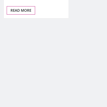
READ MORE