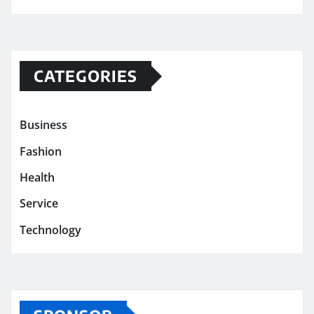
CATEGORIES
Business
Fashion
Health
Service
Technology