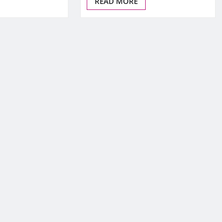
READ MORE