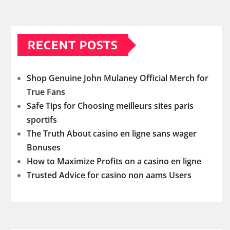
RECENT POSTS
Shop Genuine John Mulaney Official Merch for
True Fans
Safe Tips for Choosing meilleurs sites paris
sportifs
The Truth About casino en ligne sans wager
Bonuses
How to Maximize Profits on a casino en ligne
Trusted Advice for casino non aams Users