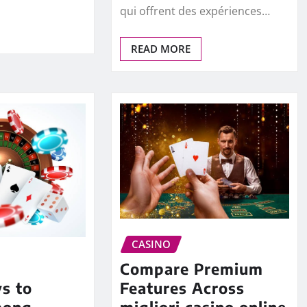
qui offrent des expériences…
READ MORE
CASINO
Compare Premium
s to
Features Across
mong