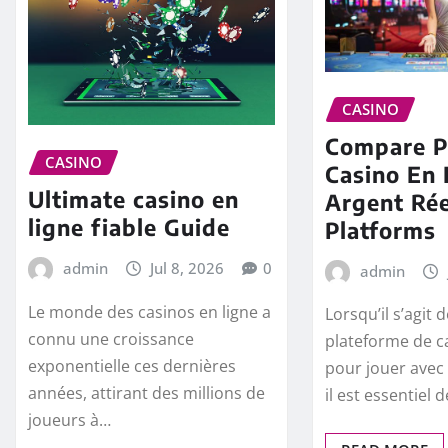
CASINO
Compare 
CASINO
Casino En 
Ultimate casino en
Argent Rée
ligne fiable Guide
Platforms
admin
Jul 8, 2026
0
admin
Le monde des casinos en ligne a
Lorsqu’il s’agit 
connu une croissance
plateforme de c
exponentielle ces dernières
pour jouer avec 
années, attirant des millions de
il est essentiel 
joueurs à…