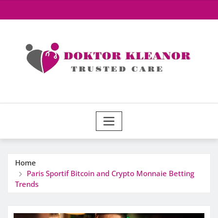
Skip
to
content
Home
Paris Sportif Bitcoin and Crypto Monnaie Betting
Trends