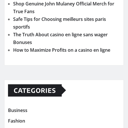
Shop Genuine John Mulaney Official Merch for
True Fans
Safe Tips for Choosing meilleurs sites paris
sportifs
The Truth About casino en ligne sans wager
Bonuses
How to Maximize Profits on a casino en ligne
CATEGORIES
Business
Fashion