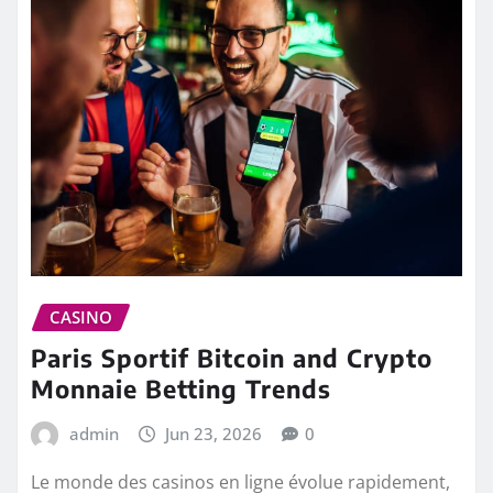
CASINO
Paris Sportif Bitcoin and Crypto
Monnaie Betting Trends
admin
Jun 23, 2026
0
Le monde des casinos en ligne évolue rapidement,