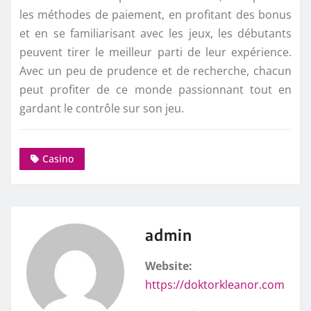
les méthodes de paiement, en profitant des bonus
et en se familiarisant avec les jeux, les débutants
peuvent tirer le meilleur parti de leur expérience.
Avec un peu de prudence et de recherche, chacun
peut profiter de ce monde passionnant tout en
gardant le contrôle sur son jeu.
Casino
admin
Website:
https://doktorkleanor.com