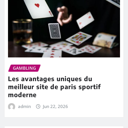
GAMBLING
Les avantages uniques du
meilleur site de paris sportif
moderne
admin
Jun 22, 2026