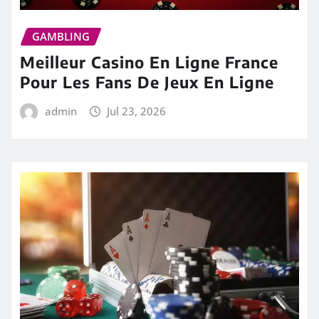
GAMBLING
Meilleur Casino En Ligne France
Pour Les Fans De Jeux En Ligne
admin
Jul 23, 2026