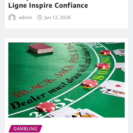
Ligne Inspire Confiance
admin
Jun 12, 2026
GAMBLING