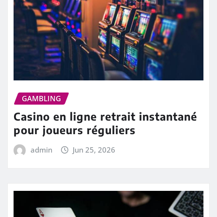
GAMBLING
Casino en ligne retrait instantané
pour joueurs réguliers
admin
Jun 25, 2026