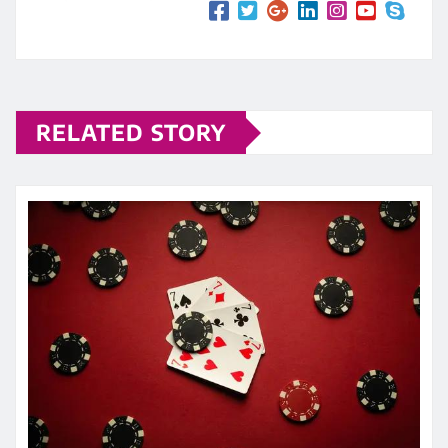
RELATED STORY