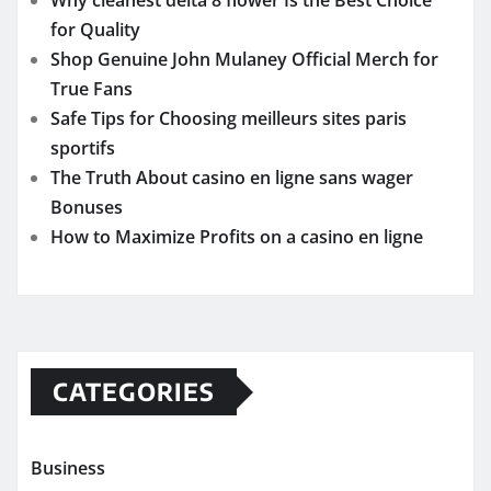
Why cleanest delta 8 flower Is the Best Choice
for Quality
Shop Genuine John Mulaney Official Merch for
True Fans
Safe Tips for Choosing meilleurs sites paris
sportifs
The Truth About casino en ligne sans wager
Bonuses
How to Maximize Profits on a casino en ligne
CATEGORIES
Business