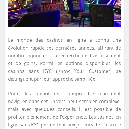
Le monde des casinos en ligne a connu une
évolution rapide ces dernières années, attirant de
nombreux joueurs à la recherche de divertissement
et de gains. Parmi les options disponibles, les
casinos sans KYC (Know Your Customer) se
distinguent par leur approche simplifiée.
Pour les débutants, comprendre comment
naviguer dans cet univers peut sembler complexe,
mais avec quelques conseils, il est possible de
profiter pleinement de l’expérience. Les casinos en
ligne sans KYC permettent aux joueurs de s’inscrire