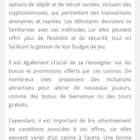
options de dépôt et de retrait variées, incluant des
cryptomonnaies, qui permettent des transactions
anonymes et rapides. Les débutants devraient se
familiariser avec ces méthodes, car elles peuvent
offrir plus de flexibilité et de sécurité, tout en
facilitant la gestion de leur budget de jeu.
Il est également crucial de se renseigner sur les
bonus et promotions offerts par ces casinos. De
nombreux sites proposent des incitations
attractives pour attirer de nouveaux joueurs,
comme des bonus de bienvenue ou des tours
gratuits.
Cependant, il est important de lire attentivement
les conditions associées à ces offres, car elles
peuvent varier d’un casino à l’autre. Une bonne