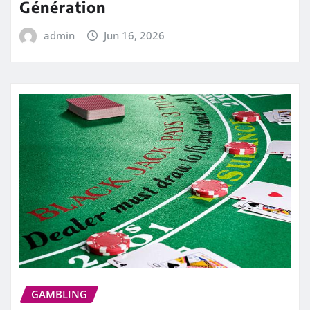
Génération
admin
Jun 16, 2026
GAMBLING