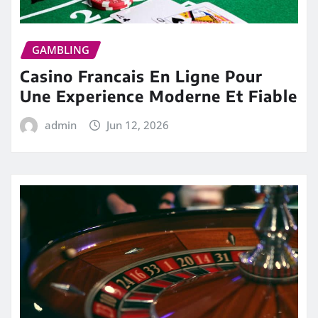
GAMBLING
Casino Francais En Ligne Pour
Une Experience Moderne Et Fiable
admin
Jun 12, 2026