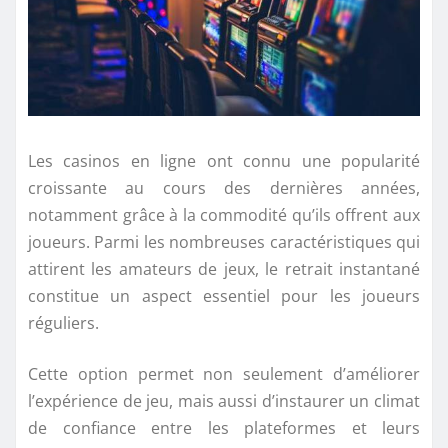
Les casinos en ligne ont connu une popularité
croissante au cours des dernières années,
notamment grâce à la commodité qu’ils offrent aux
joueurs. Parmi les nombreuses caractéristiques qui
attirent les amateurs de jeux, le retrait instantané
constitue un aspect essentiel pour les joueurs
réguliers.
Cette option permet non seulement d’améliorer
l’expérience de jeu, mais aussi d’instaurer un climat
de confiance entre les plateformes et leurs