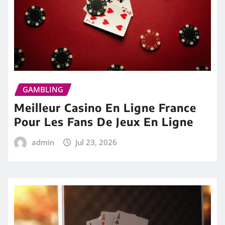
GAMBLING
Meilleur Casino En Ligne France
Pour Les Fans De Jeux En Ligne
admin
Jul 23, 2026