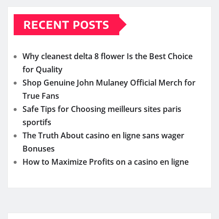
RECENT POSTS
Why cleanest delta 8 flower Is the Best Choice
for Quality
Shop Genuine John Mulaney Official Merch for
True Fans
Safe Tips for Choosing meilleurs sites paris
sportifs
The Truth About casino en ligne sans wager
Bonuses
How to Maximize Profits on a casino en ligne