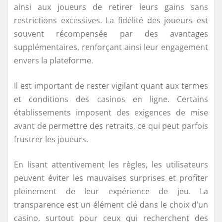
ainsi aux joueurs de retirer leurs gains sans
restrictions excessives. La fidélité des joueurs est
souvent récompensée par des avantages
supplémentaires, renforçant ainsi leur engagement
envers la plateforme.
Il est important de rester vigilant quant aux termes
et conditions des casinos en ligne. Certains
établissements imposent des exigences de mise
avant de permettre des retraits, ce qui peut parfois
frustrer les joueurs.
En lisant attentivement les règles, les utilisateurs
peuvent éviter les mauvaises surprises et profiter
pleinement de leur expérience de jeu. La
transparence est un élément clé dans le choix d’un
casino, surtout pour ceux qui recherchent des