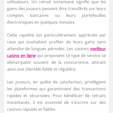
utilisateurs. Un retrait instantané signifie que les
gains des joueurs peuvent être transférés sur leurs
comptes bancaires ou leurs portefeuilles
électroniques en quelques minutes.
Cette rapidité est particulièrement appréciée par
ceux qui souhaitent profiter de leurs gains sans
attendre de longues périodes. Les casinos
meilleur
casino en ligne
qui proposent ce type de service se
démarquent souvent de la concurrence, attirant
ainsi une clientèle fidèle et régulière.
Les joueurs, en quête de satisfaction, privilégient
les plateformes qui garantissent des transactions
rapides et sécurisées. Pour bénéficier de retraits
instantanés, il est essentiel de s’inscrire sur des
casinos réputés et fiables.