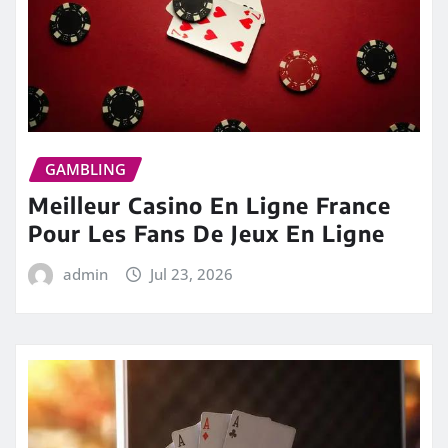
GAMBLING
Meilleur Casino En Ligne France
Pour Les Fans De Jeux En Ligne
admin
Jul 23, 2026