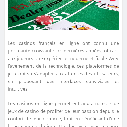
Les casinos français en ligne ont connu une
popularité croissante ces dernières années, offrant
aux joueurs une expérience moderne et fiable. Avec
l’avènement de la technologie, ces plateformes de
jeux ont su s’adapter aux attentes des utilisateurs,
en proposant des interfaces conviviales et
intuitives.
Les casinos en ligne permettent aux amateurs de
jeux de casino de profiter de leur passion depuis le
confort de leur domicile, tout en bénéficiant d’une
large gamme de jeux. Un des avantages majeurs