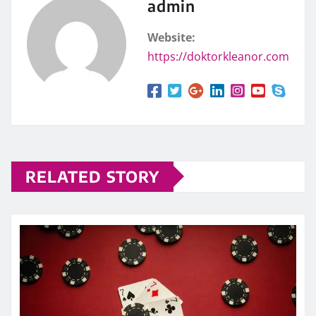
admin
Website:
https://doktorkleanor.com
RELATED STORY