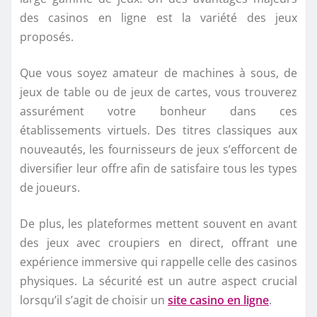
des casinos en ligne est la variété des jeux
proposés.
Que vous soyez amateur de machines à sous, de
jeux de table ou de jeux de cartes, vous trouverez
assurément votre bonheur dans ces
établissements virtuels. Des titres classiques aux
nouveautés, les fournisseurs de jeux s’efforcent de
diversifier leur offre afin de satisfaire tous les types
de joueurs.
De plus, les plateformes mettent souvent en avant
des jeux avec croupiers en direct, offrant une
expérience immersive qui rappelle celle des casinos
physiques. La sécurité est un autre aspect crucial
lorsqu’il s’agit de choisir un
site casino en ligne
.