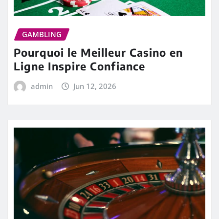
GAMBLING
Pourquoi le Meilleur Casino en
Ligne Inspire Confiance
admin
Jun 12, 2026