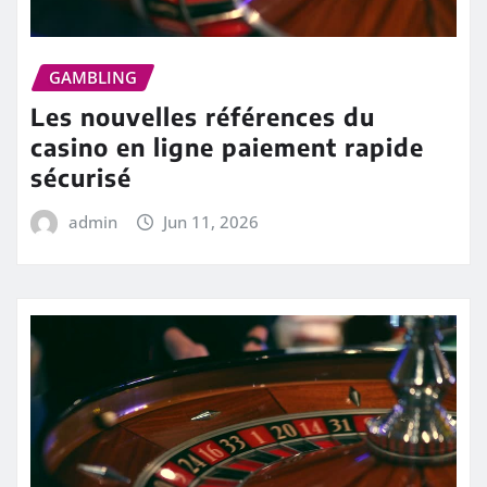
GAMBLING
Les nouvelles références du
casino en ligne paiement rapide
sécurisé
admin
Jun 11, 2026