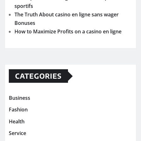
sportifs
The Truth About casino en ligne sans wager
Bonuses
How to Maximize Profits on a casino en ligne
CATEGORIES
Business
Fashion
Health
Service