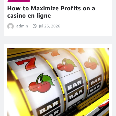
How to Maximize Profits on a
casino en ligne
admin
Jul 25, 2026