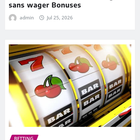
sans wager Bonuses
admin
Jul 25, 2026
BETTING