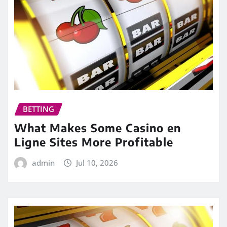
BETTING
What Makes Some Casino en
Ligne Sites More Profitable
admin
Jul 10, 2026