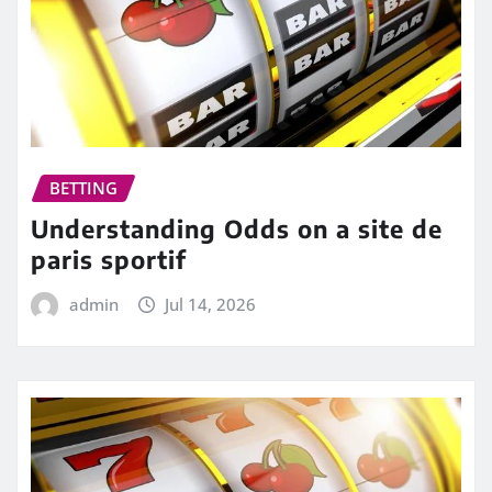
BETTING
Understanding Odds on a site de
paris sportif
admin
Jul 14, 2026