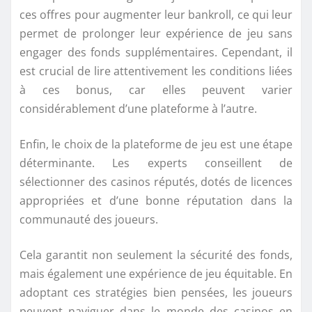
ces offres pour augmenter leur bankroll, ce qui leur
permet de prolonger leur expérience de jeu sans
engager des fonds supplémentaires. Cependant, il
est crucial de lire attentivement les conditions liées
à ces bonus, car elles peuvent varier
considérablement d’une plateforme à l’autre.
Enfin, le choix de la plateforme de jeu est une étape
déterminante. Les experts conseillent de
sélectionner des casinos réputés, dotés de licences
appropriées et d’une bonne réputation dans la
communauté des joueurs.
Cela garantit non seulement la sécurité des fonds,
mais également une expérience de jeu équitable. En
adoptant ces stratégies bien pensées, les joueurs
peuvent naviguer dans le monde des casinos en