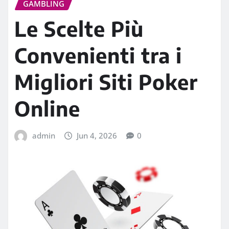
GAMBLING
Le Scelte Più
Convenienti tra i
Migliori Siti Poker
Online
admin
Jun 4, 2026
0