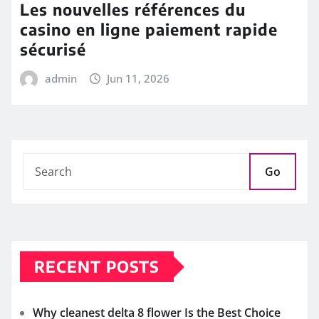
Les nouvelles références du
casino en ligne paiement rapide
sécurisé
admin
Jun 11, 2026
Go
RECENT POSTS
Why cleanest delta 8 flower Is the Best Choice