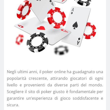
Negli ultimi anni, il poker online ha guadagnato una
popolarità crescente, attirando giocatori di ogni
livello e provenienti da diverse parti del mondo.
Scegliere il sito di poker giusto è fondamentale per
garantire un’esperienza di gioco soddisfacente e
sicura.