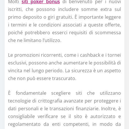
Molti
siti poker bonus
di benvenuto per i nuovi
iscritti, che possono includere somme extra sul
primo deposito o giri gratuiti. È importante leggere
i termini e le condizioni associati a queste offerte,
poiché potrebbero esserci requisiti di scommessa
che ne limitano l’utilizzo.
Le promozioni ricorrenti, come i cashback e i tornei
esclusivi, possono anche aumentare le possibilità di
vincita nel lungo periodo. La sicurezza è un aspetto
che non può essere trascurato.
È fondamentale scegliere siti che utilizzano
tecnologie di crittografia avanzate per proteggere i
dati personali e le transazioni finanziarie. Inoltre, è
consigliabile verificare se il sito è autorizzato e
regolamentato da enti competenti, in modo da