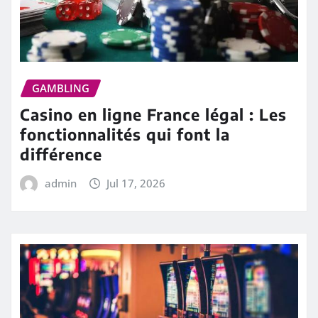
GAMBLING
Casino en ligne France légal : Les
fonctionnalités qui font la
différence
admin
Jul 17, 2026