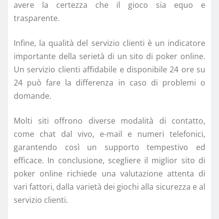
avere la certezza che il gioco sia equo e
trasparente.
Infine, la qualità del servizio clienti è un indicatore
importante della serietà di un sito di poker online.
Un servizio clienti affidabile e disponibile 24 ore su
24 può fare la differenza in caso di problemi o
domande.
Molti siti offrono diverse modalità di contatto,
come chat dal vivo, e-mail e numeri telefonici,
garantendo così un supporto tempestivo ed
efficace. In conclusione, scegliere il miglior sito di
poker online richiede una valutazione attenta di
vari fattori, dalla varietà dei giochi alla sicurezza e al
servizio clienti.