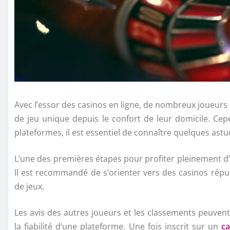
Avec l’essor des casinos en ligne, de nombreux joueurs
de jeu unique depuis le confort de leur domicile. Ce
plateformes, il est essentiel de connaître quelques astu
L’une des premières étapes pour profiter pleinement d’
Il est recommandé de s’orienter vers des casinos réput
de jeux.
Les avis des autres joueurs et les classements peuven
la fiabilité d’une plateforme. Une fois inscrit sur un
ca