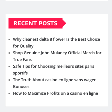
RECENT POSTS
Why cleanest delta 8 flower Is the Best Choice
for Quality
Shop Genuine John Mulaney Official Merch for
True Fans
Safe Tips for Choosing meilleurs sites paris
sportifs
The Truth About casino en ligne sans wager
Bonuses
How to Maximize Profits on a casino en ligne