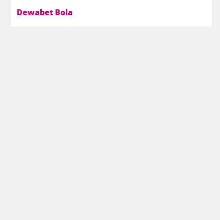
Dewabet Bola