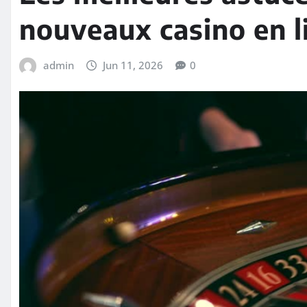
nouveaux casino en 
admin
Jun 11, 2026
0