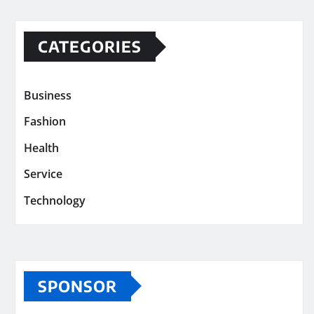
CATEGORIES
Business
Fashion
Health
Service
Technology
SPONSOR