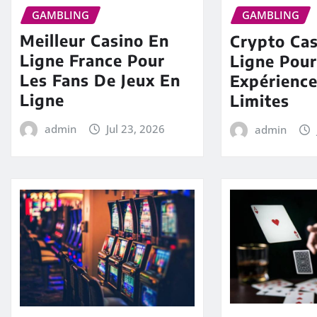
GAMBLING
GAMBLING
Meilleur Casino En
Crypto Cas
Ligne France Pour
Ligne Pou
Les Fans De Jeux En
Expérience
Ligne
Limites
admin
Jul 23, 2026
admin