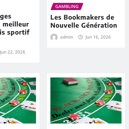
GAMBLING
ages
Les Bookmakers de
 meilleur
Nouvelle Génération
is sportif
admin
Jun 16, 2026
Jun 22, 2026