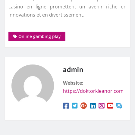
casino en ligne promettent un avenir riche en
innovations et en divertissement.
Online gambing play
admin
Website:
https://doktorkleanor.com