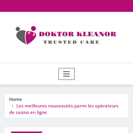
Skip
to
content
Home
Les meilleures nouveautés parmi les opérateurs
de casino en ligne