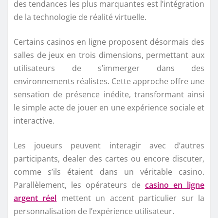
des tendances les plus marquantes est l’intégration
de la technologie de réalité virtuelle.
Certains casinos en ligne proposent désormais des
salles de jeux en trois dimensions, permettant aux
utilisateurs de s’immerger dans des
environnements réalistes. Cette approche offre une
sensation de présence inédite, transformant ainsi
le simple acte de jouer en une expérience sociale et
interactive.
Les joueurs peuvent interagir avec d’autres
participants, dealer des cartes ou encore discuter,
comme s’ils étaient dans un véritable casino.
Parallèlement, les opérateurs de
casino en ligne
argent réel
mettent un accent particulier sur la
personnalisation de l’expérience utilisateur.