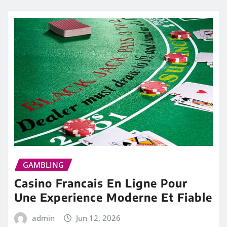
GAMBLING
Casino Francais En Ligne Pour
Une Experience Moderne Et Fiable
admin
Jun 12, 2026