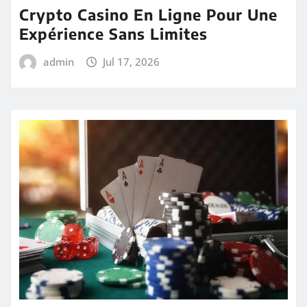
Crypto Casino En Ligne Pour Une
Expérience Sans Limites
admin
Jul 17, 2026