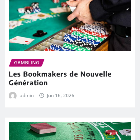
GAMBLING
Les Bookmakers de Nouvelle
Génération
admin
Jun 16, 2026