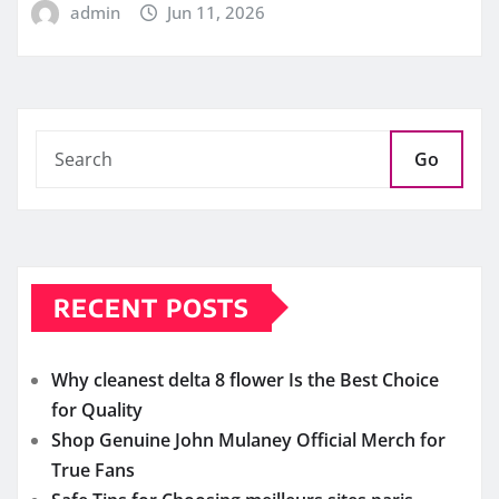
admin
Jun 11, 2026
Go
RECENT POSTS
Why cleanest delta 8 flower Is the Best Choice
for Quality
Shop Genuine John Mulaney Official Merch for
True Fans