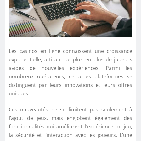
Les casinos en ligne connaissent une croissance
exponentielle, attirant de plus en plus de joueurs
avides de nouvelles expériences. Parmi les
nombreux opérateurs, certaines plateformes se
distinguent par leurs innovations et leurs offres
uniques.
Ces nouveautés ne se limitent pas seulement à
l’ajout de jeux, mais englobent également des
fonctionnalités qui améliorent l’expérience de jeu,
la sécurité et l’interaction avec les joueurs. L’une