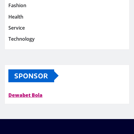
Fashion
Health
Service
Technology
SPONSOR
Dewabet Bola