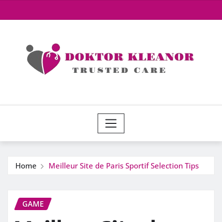
Skip
to
content
Home
Meilleur Site de Paris Sportif Selection Tips
GAME