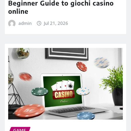
Beginner Guide to giochi casino
online
admin
Jul 21, 2026
GAME