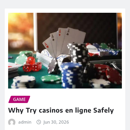
GAME
Why Try casinos en ligne Safely
admin
Jun 30, 2026