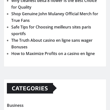
Why cleanest delta 8 flower Is the Best Choice
for Quality
Shop Genuine John Mulaney Official Merch for
True Fans
Safe Tips for Choosing meilleurs sites paris
sportifs
The Truth About casino en ligne sans wager
Bonuses
How to Maximize Profits on a casino en ligne
CATEGORIES
Business