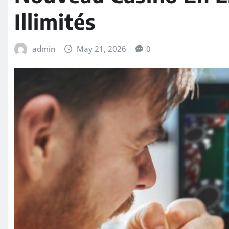
Illimités
admin
May 21, 2026
0