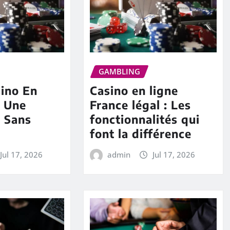
GAMBLING
ino En
Casino en ligne
r Une
France légal : Les
 Sans
fonctionnalités qui
font la différence
Jul 17, 2026
admin
Jul 17, 2026