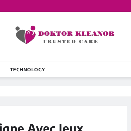
TECHNOLOGY
igne Avec Jeux