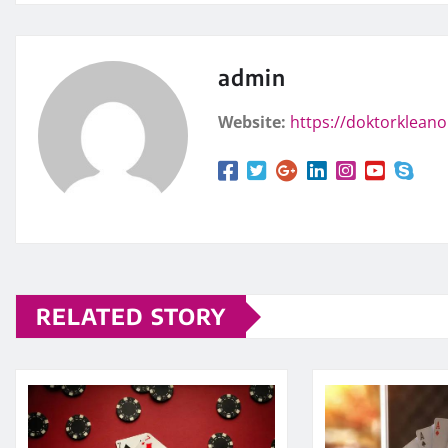
admin
Website:
https://doktorklean
RELATED STORY