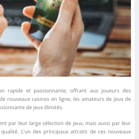
ion rapide et passionnante, offrant aux joueurs des
de nouveaux casinos en ligne, les amateurs de jeux de
ionnante de jeux illimités.
 par leur large sélection de jeux, mais aussi par leur
de qualité. L’un des principaux attraits de ces nouveaux