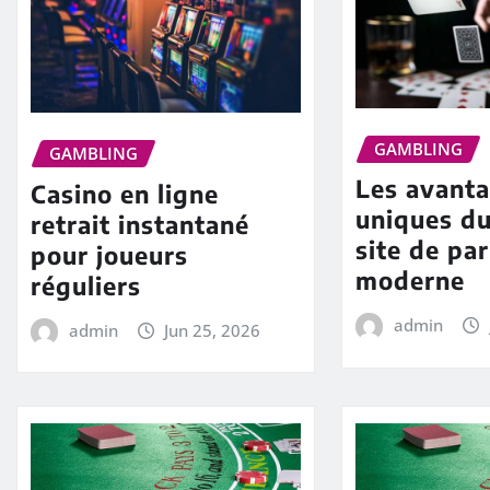
GAMBLING
GAMBLING
Les avant
Casino en ligne
uniques du
retrait instantané
site de par
pour joueurs
moderne
réguliers
admin
admin
Jun 25, 2026