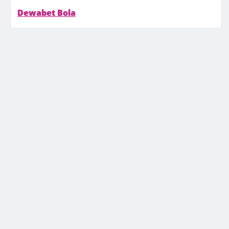
Dewabet Bola