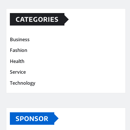
CATEGORIES
Business
Fashion
Health
Service
Technology
SPONSOR