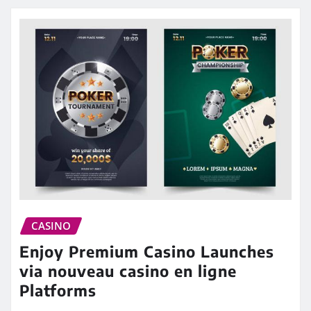
CASINO
Enjoy Premium Casino Launches
via nouveau casino en ligne
Platforms