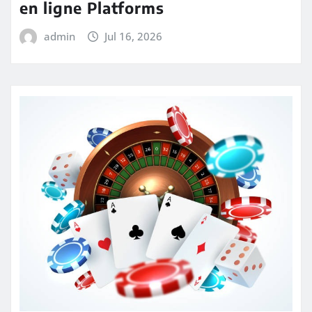
en ligne Platforms
admin
Jul 16, 2026