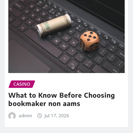
CASINO
What to Know Before Choosing
bookmaker non aams
admin
Jul 17, 2026