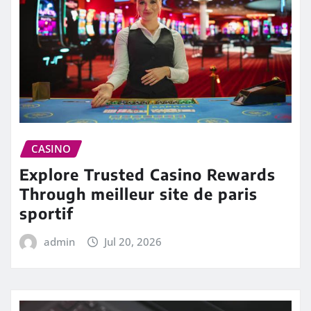
CASINO
Explore Trusted Casino Rewards
Through meilleur site de paris
sportif
admin
Jul 20, 2026