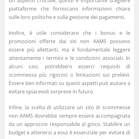
un aspetto cruciale, quindi è importante scegliere
piattaforme che forniscano informazioni chiare
sulle loro politiche e sulla gestione dei pagamenti.
Inoltre, è utile considerare che i bonus e le
promozioni offerte dai siti non AAMS possono
essere più allettanti, ma è fondamentale leggere
attentamente i termini e le condizioni associati. In
alcuni casi, potrebbero esserci requisiti di
scommessa più rigorosi o limitazioni sui prelievi.
Essere ben informati su questi aspetti può aiutare a
evitare spiacevoli sorprese in futuro.
Infine, la scelta di utilizzare un sito di scommesse
non AAMS dovrebbe sempre essere accompagnata
da un approccio responsabile al gioco. Stabilire un
budget e attenersi a esso è essenziale per evitare di