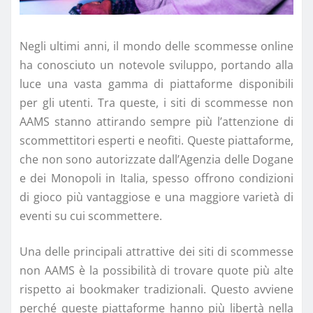
Negli ultimi anni, il mondo delle scommesse online
ha conosciuto un notevole sviluppo, portando alla
luce una vasta gamma di piattaforme disponibili
per gli utenti. Tra queste, i siti di scommesse non
AAMS stanno attirando sempre più l’attenzione di
scommettitori esperti e neofiti. Queste piattaforme,
che non sono autorizzate dall’Agenzia delle Dogane
e dei Monopoli in Italia, spesso offrono condizioni
di gioco più vantaggiose e una maggiore varietà di
eventi su cui scommettere.
Una delle principali attrattive dei siti di scommesse
non AAMS è la possibilità di trovare quote più alte
rispetto ai bookmaker tradizionali. Questo avviene
perché queste piattaforme hanno più libertà nella