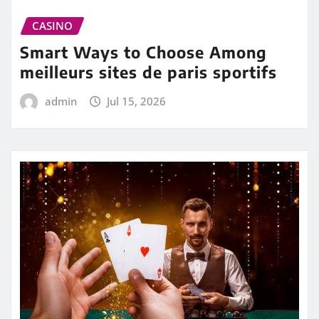
CASINO
Smart Ways to Choose Among
meilleurs sites de paris sportifs
admin
Jul 15, 2026