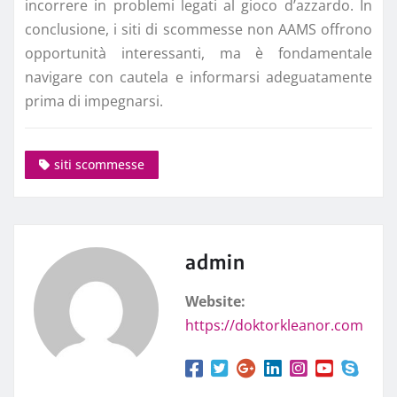
incorrere in problemi legati al gioco d’azzardo. In
conclusione, i siti di scommesse non AAMS offrono
opportunità interessanti, ma è fondamentale
navigare con cautela e informarsi adeguatamente
prima di impegnarsi.
siti scommesse
admin
Website:
https://doktorkleanor.com