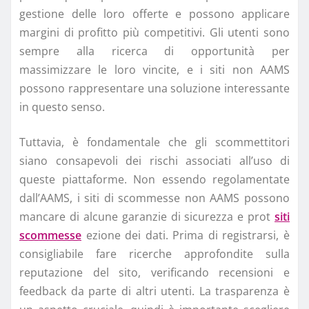
gestione delle loro offerte e possono applicare
margini di profitto più competitivi. Gli utenti sono
sempre alla ricerca di opportunità per
massimizzare le loro vincite, e i siti non AAMS
possono rappresentare una soluzione interessante
in questo senso.
Tuttavia, è fondamentale che gli scommettitori
siano consapevoli dei rischi associati all’uso di
queste piattaforme. Non essendo regolamentate
dall’AAMS, i siti di scommesse non AAMS possono
mancare di alcune garanzie di sicurezza e prot
siti
scommesse
ezione dei dati. Prima di registrarsi, è
consigliabile fare ricerche approfondite sulla
reputazione del sito, verificando recensioni e
feedback da parte di altri utenti. La trasparenza è