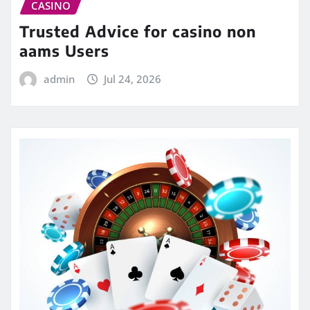
CASINO
Trusted Advice for casino non
aams Users
admin
Jul 24, 2026