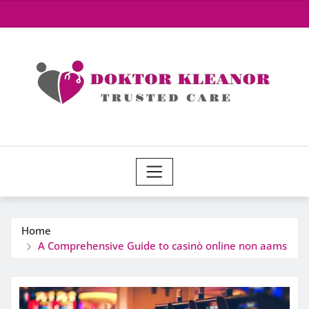
Skip
to
content
Home
A Comprehensive Guide to casinò online non aams