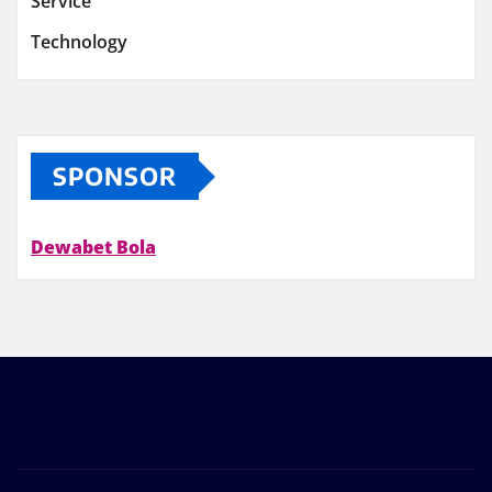
Service
Technology
SPONSOR
Dewabet Bola