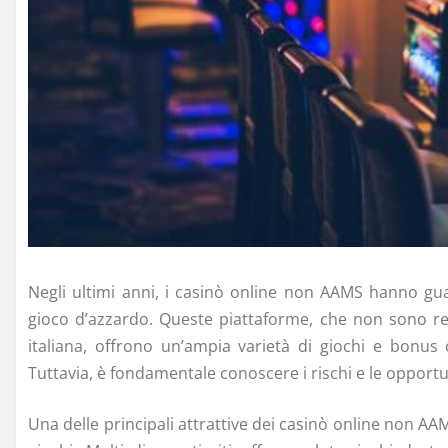
Negli ultimi anni, i casinò online non AAMS hanno gu
gioco d’azzardo. Queste piattaforme, che non sono r
italiana, offrono un’ampia varietà di giochi e bonus 
Tuttavia, è fondamentale conoscere i rischi e le oppor
Una delle principali attrattive dei casinò online non A