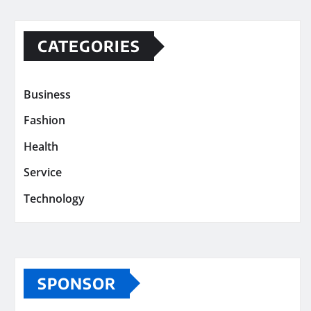
CATEGORIES
Business
Fashion
Health
Service
Technology
SPONSOR