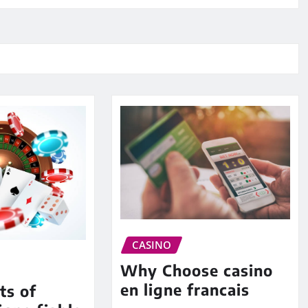
CASINO
Why Choose casino
en ligne francais
ts of