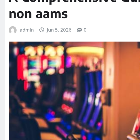
non aams
admin
Jun 5, 2026
0