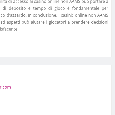
cilità di accesso ai casinò online non AAMS può portare a
iti di deposito e tempo di gioco è fondamentale per
oco d’azzardo. In conclusione, i casinò online non AAMS
ti aspetti può aiutare i giocatori a prendere decisioni
isfacente.
or.com