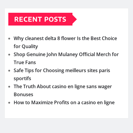
RECENT POSTS
Why cleanest delta 8 flower Is the Best Choice
for Quality
Shop Genuine John Mulaney Official Merch for
True Fans
Safe Tips for Choosing meilleurs sites paris
sportifs
The Truth About casino en ligne sans wager
Bonuses
How to Maximize Profits on a casino en ligne