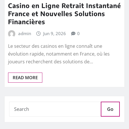
Casino en Ligne Retrait Instantané
France et Nouvelles Solutions
Financières
admin
Jun 9, 2026
0
Le secteur des casinos en ligne connaît une
évolution rapide, notamment en France, où les
joueurs recherchent des solutions de…
READ MORE
Go