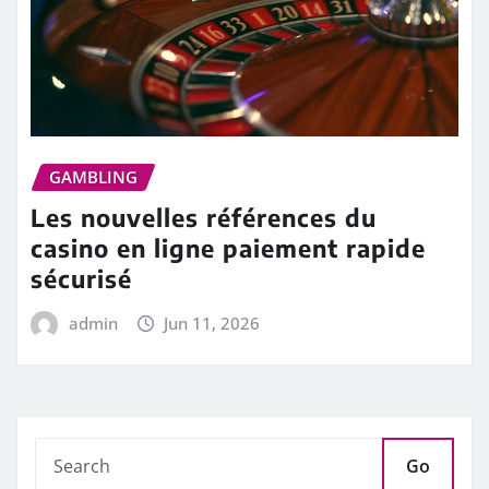
GAMBLING
Les nouvelles références du
casino en ligne paiement rapide
sécurisé
admin
Jun 11, 2026
Go