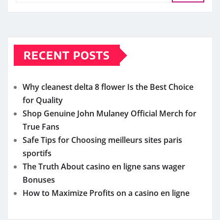
RECENT POSTS
Why cleanest delta 8 flower Is the Best Choice
for Quality
Shop Genuine John Mulaney Official Merch for
True Fans
Safe Tips for Choosing meilleurs sites paris
sportifs
The Truth About casino en ligne sans wager
Bonuses
How to Maximize Profits on a casino en ligne