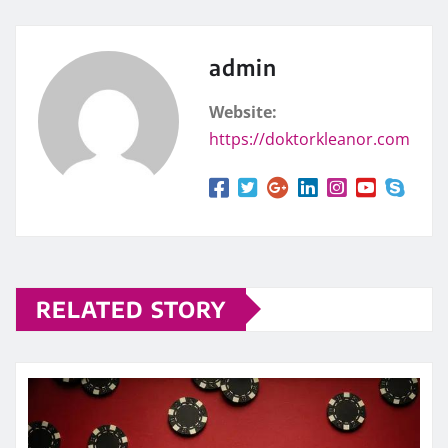
admin
Website:
https://doktorkleanor.com
RELATED STORY