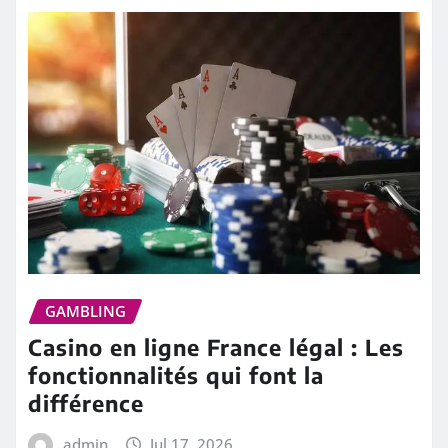
GAMBLING
Casino en ligne France légal : Les
fonctionnalités qui font la
différence
admin
Jul 17, 2026