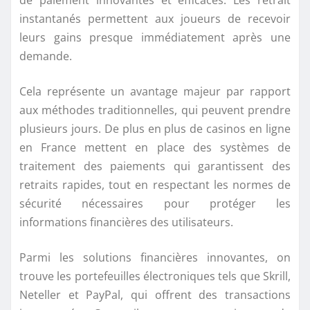
de paiement innovantes et efficaces. Les retrait
instantanés permettent aux joueurs de recevoir
leurs gains presque immédiatement après une
demande.
Cela représente un avantage majeur par rapport
aux méthodes traditionnelles, qui peuvent prendre
plusieurs jours. De plus en plus de casinos en ligne
en France mettent en place des systèmes de
traitement des paiements qui garantissent des
retraits rapides, tout en respectant les normes de
sécurité nécessaires pour protéger les
informations financières des utilisateurs.
Parmi les solutions financières innovantes, on
trouve les portefeuilles électroniques tels que Skrill,
Neteller et PayPal, qui offrent des transactions