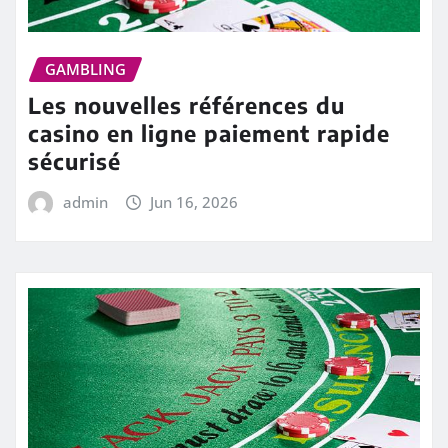
GAMBLING
Les nouvelles références du
casino en ligne paiement rapide
sécurisé
admin
Jun 16, 2026