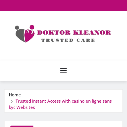
Skip
to
content
Home
Trusted Instant Access with casino en ligne sans
kyc Websites