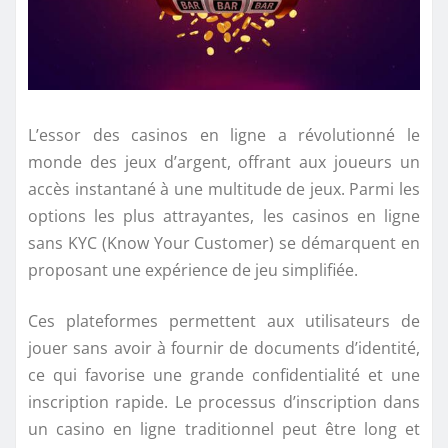
L’essor des casinos en ligne a révolutionné le
monde des jeux d’argent, offrant aux joueurs un
accès instantané à une multitude de jeux. Parmi les
options les plus attrayantes, les casinos en ligne
sans KYC (Know Your Customer) se démarquent en
proposant une expérience de jeu simplifiée.
Ces plateformes permettent aux utilisateurs de
jouer sans avoir à fournir de documents d’identité,
ce qui favorise une grande confidentialité et une
inscription rapide. Le processus d’inscription dans
un casino en ligne traditionnel peut être long et