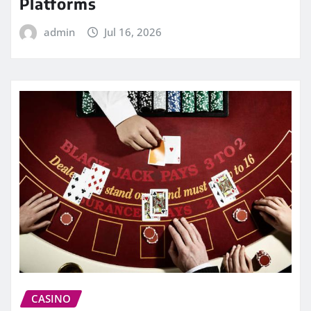
Platforms
admin
Jul 16, 2026
CASINO