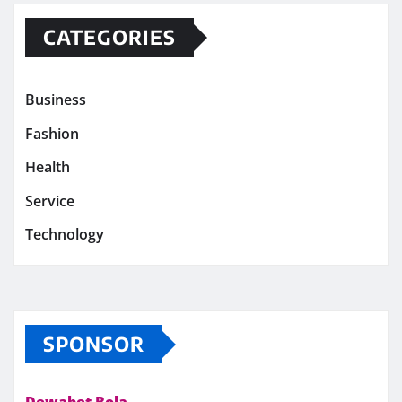
CATEGORIES
Business
Fashion
Health
Service
Technology
SPONSOR