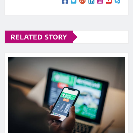
RELATED STORY