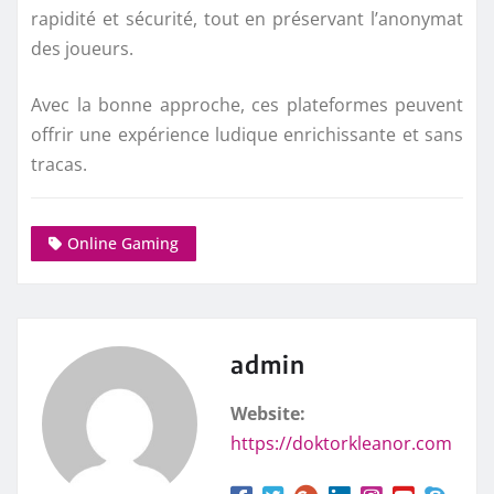
rapidité et sécurité, tout en préservant l’anonymat
des joueurs.
Avec la bonne approche, ces plateformes peuvent
offrir une expérience ludique enrichissante et sans
tracas.
Online Gaming
admin
Website:
https://doktorkleanor.com