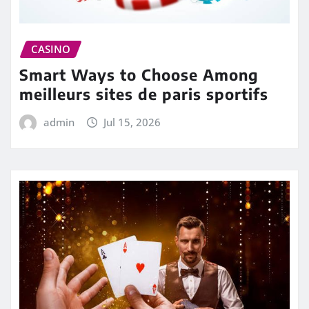
CASINO
Smart Ways to Choose Among
meilleurs sites de paris sportifs
admin
Jul 15, 2026