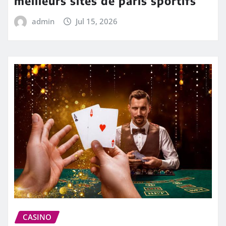
meilleurs sites de paris sportifs
admin
Jul 15, 2026
CASINO