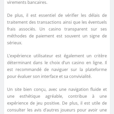
virements bancaires.
De plus, il est essentiel de vérifier les délais de
traitement des transactions ainsi que les éventuels
frais associés. Un casino transparent sur ses
méthodes de paiement est souvent un signe de
sérieux.
L’expérience utilisateur est également un critère
déterminant dans le choix d’un casino en ligne. Il
est recommandé de naviguer sur la plateforme
pour évaluer son interface et sa convivialité.
Un site bien conçu, avec une navigation fluide et
une esthétique agréable, contribue à une
expérience de jeu positive. De plus, il est utile de
consulter les avis d’autres joueurs pour avoir une