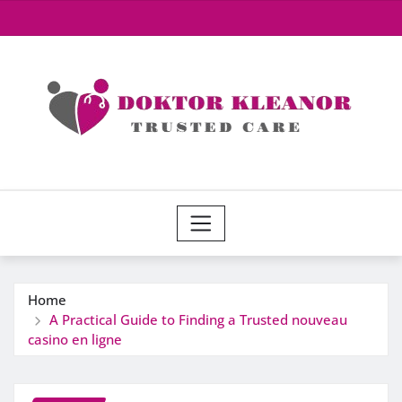
Skip
to
content
Home
A Practical Guide to Finding a Trusted nouveau
casino en ligne