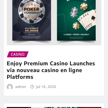
CASINO
Enjoy Premium Casino Launches
via nouveau casino en ligne
Platforms
admin
Jul 16, 2026