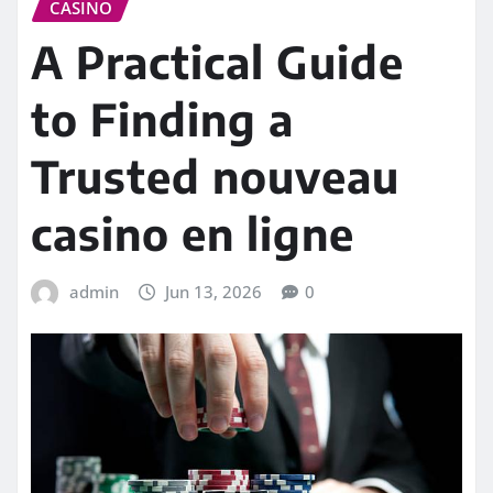
CASINO
A Practical Guide
to Finding a
Trusted nouveau
casino en ligne
admin
Jun 13, 2026
0