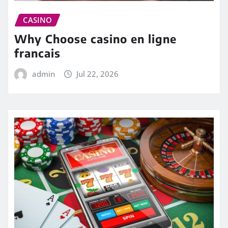
CASINO
Why Choose casino en ligne
francais
admin
Jul 22, 2026