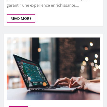
garantir une expérience enrichissante.…
READ MORE