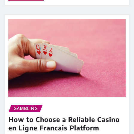
GAMBLING
How to Choose a Reliable Casino
en Ligne Francais Platform