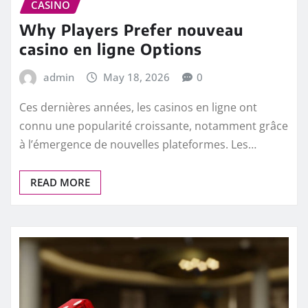
CASINO
Why Players Prefer nouveau
casino en ligne Options
admin
May 18, 2026
0
Ces dernières années, les casinos en ligne ont
connu une popularité croissante, notamment grâce
à l’émergence de nouvelles plateformes. Les…
READ MORE