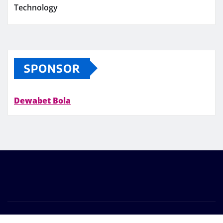
Technology
SPONSOR
Dewabet Bola
Copyright © 2025 | Doktor Kleanor
|
Frankfurt News
by