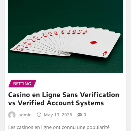
BETTING
Casino en Ligne Sans Verification
vs Verified Account Systems
admin
May 13, 2026
0
Les casinos en ligne ont connu une popularité