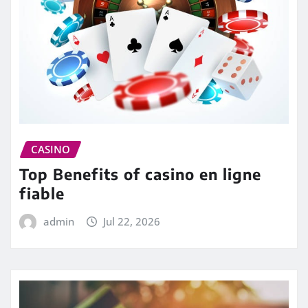
CASINO
Top Benefits of casino en ligne
fiable
admin
Jul 22, 2026