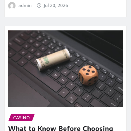
admin
Jul 20, 2026
CASINO
What to Know Before Choosing