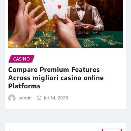
CASINO
Compare Premium Features
Across migliori casino online
Platforms
admin
Jul 14, 2026