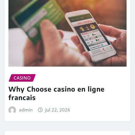
CASINO
Why Choose casino en ligne
francais
admin
Jul 22, 2026