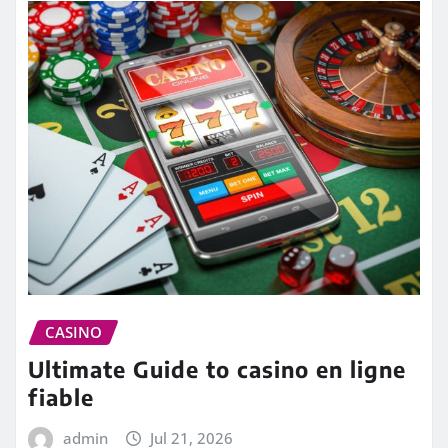
CASINO
Ultimate Guide to casino en ligne
fiable
admin
Jul 21, 2026