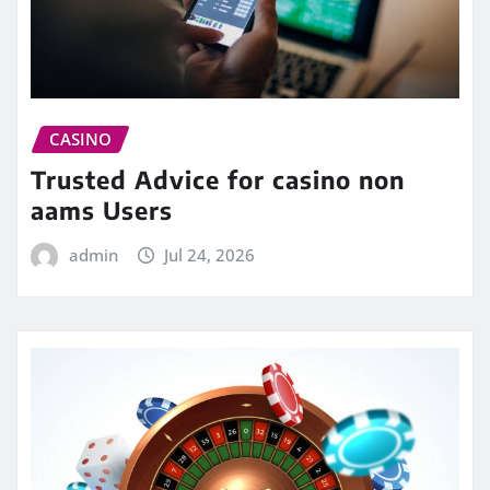
CASINO
Trusted Advice for casino non
aams Users
admin
Jul 24, 2026