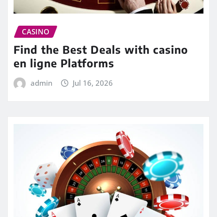
CASINO
Find the Best Deals with casino
en ligne Platforms
admin
Jul 16, 2026