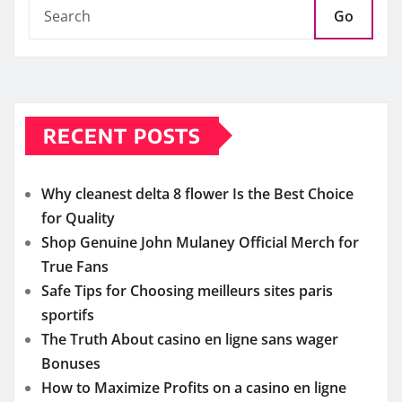
Go
RECENT POSTS
Why cleanest delta 8 flower Is the Best Choice
for Quality
Shop Genuine John Mulaney Official Merch for
True Fans
Safe Tips for Choosing meilleurs sites paris
sportifs
The Truth About casino en ligne sans wager
Bonuses
How to Maximize Profits on a casino en ligne