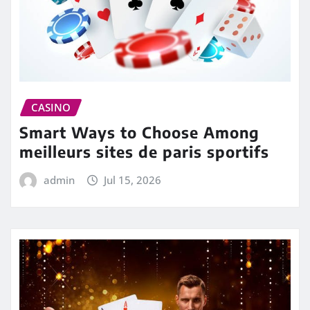
CASINO
Smart Ways to Choose Among
meilleurs sites de paris sportifs
admin
Jul 15, 2026