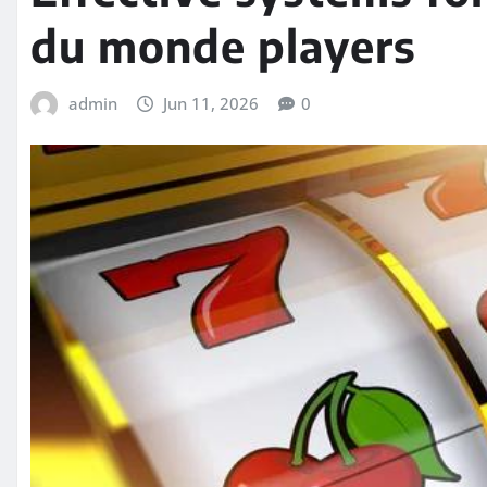
du monde players
admin
Jun 11, 2026
0