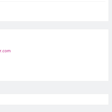
or.com