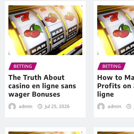
BETTING
BETTING
The Truth About
How to Ma
casino en ligne sans
Profits on
wager Bonuses
ligne
admin
Jul 25, 2026
admin