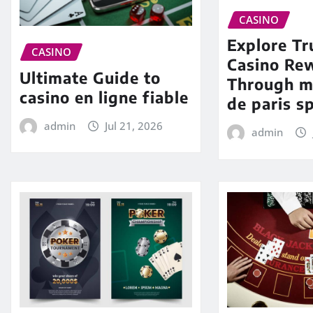
CASINO
Explore Tr
CASINO
Casino Re
Ultimate Guide to
Through me
casino en ligne fiable
de paris sp
admin
Jul 21, 2026
admin