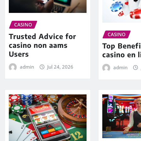
CASINO
CASINO
Trusted Advice for
casino non aams
Top Benefi
Users
casino en l
admin
Jul 24, 2026
admin