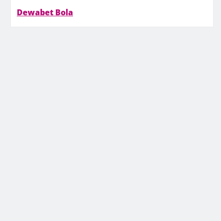
Dewabet Bola