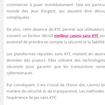
commencer à jouer immédiatement. Cela est particu
monde des jeux d’argent, qui peuvent être décou
compliquées.
De plus, cette absence de KYC permet aux utilisateurs
souvent un facteur décisif
meilleur casino sans KYC
pou
essentiel de prendre en compte la sécurité et la fiabilité
Les plateformes réputées sans KYC mettent en œuvre
données des joueurs. Elles utilisent des technolog
sécurisés pour garantir que les transactions reste
cybermenaces.
Par conséquent, il est crucial de choisir des casinos b
matière de sécurité et de transparence. Les méthode
l’expérience de jeu sans KYC.