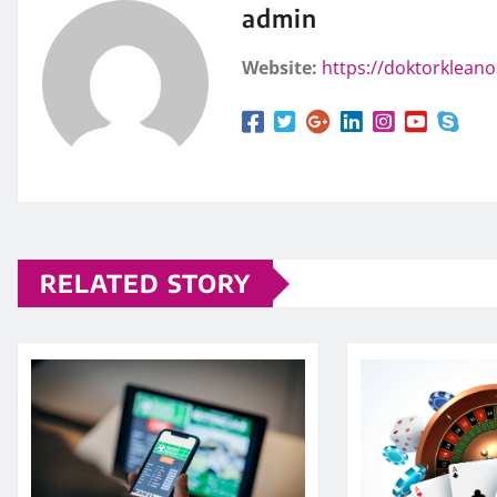
admin
Website:
https://doktorklean
RELATED STORY