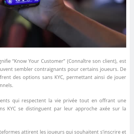
gnifie “Know Your Customer” (Connaître son client), est
peuvent sembler contraignants pour certains joueurs. De
frent des options sans KYC, permettant ainsi de jouer
nnels.
ments qui respectent la vie privée tout en offrant une
ans KYC se distinguent par leur approche axée sur la
ateformes attirent les joueurs qui souhaitent s’inscrire et