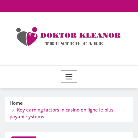
Skip
to
content
Home
Key earning factors in casino en ligne le plus
payant systems