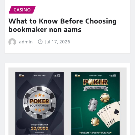
CASINO
What to Know Before Choosing
bookmaker non aams
admin
Jul 17, 2026