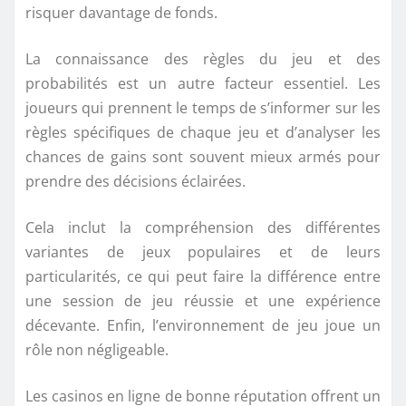
risquer davantage de fonds.
La connaissance des règles du jeu et des
probabilités est un autre facteur essentiel. Les
joueurs qui prennent le temps de s’informer sur les
règles spécifiques de chaque jeu et d’analyser les
chances de gains sont souvent mieux armés pour
prendre des décisions éclairées.
Cela inclut la compréhension des différentes
variantes de jeux populaires et de leurs
particularités, ce qui peut faire la différence entre
une session de jeu réussie et une expérience
décevante. Enfin, l’environnement de jeu joue un
rôle non négligeable.
Les casinos en ligne de bonne réputation offrent un