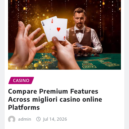
CASINO
Compare Premium Features
Across migliori casino online
Platforms
admin
Jul 14, 2026