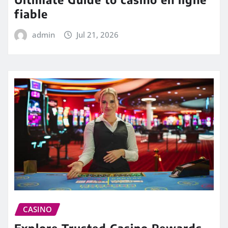
fiable
admin
Jul 21, 2026
CASINO
Explore Trusted Casino Rewards