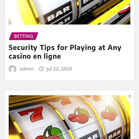
BETTING
Security Tips for Playing at Any
casino en ligne
admin
Jul 22, 2026