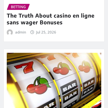
BETTING
The Truth About casino en ligne
sans wager Bonuses
admin
Jul 25, 2026