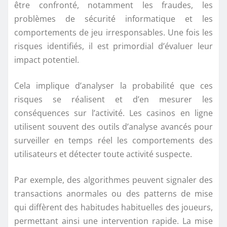
être confronté, notamment les fraudes, les
problèmes de sécurité informatique et les
comportements de jeu irresponsables. Une fois les
risques identifiés, il est primordial d’évaluer leur
impact potentiel.
Cela implique d’analyser la probabilité que ces
risques se réalisent et d’en mesurer les
conséquences sur l’activité. Les casinos en ligne
utilisent souvent des outils d’analyse avancés pour
surveiller en temps réel les comportements des
utilisateurs et détecter toute activité suspecte.
Par exemple, des algorithmes peuvent signaler des
transactions anormales ou des patterns de mise
qui diffèrent des habitudes habituelles des joueurs,
permettant ainsi une intervention rapide. La mise