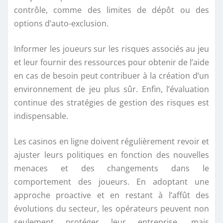
contrôle, comme des limites de dépôt ou des
options d’auto-exclusion.
Informer les joueurs sur les risques associés au jeu
et leur fournir des ressources pour obtenir de l’aide
en cas de besoin peut contribuer à la création d’un
environnement de jeu plus sûr. Enfin, l’évaluation
continue des stratégies de gestion des risques est
indispensable.
Les casinos en ligne doivent régulièrement revoir et
ajuster leurs politiques en fonction des nouvelles
menaces et des changements dans le
comportement des joueurs. En adoptant une
approche proactive et en restant à l’affût des
évolutions du secteur, les opérateurs peuvent non
seulement protéger leur entreprise, mais