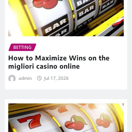
BETTING
How to Maximize Wins on the
migliori casino online
admin
Jul 17, 2026