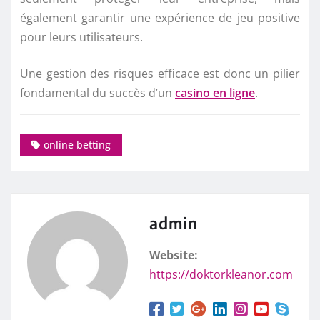
également garantir une expérience de jeu positive
pour leurs utilisateurs.
Une gestion des risques efficace est donc un pilier
fondamental du succès d’un
casino en ligne
.
online betting
admin
Website:
https://doktorkleanor.com