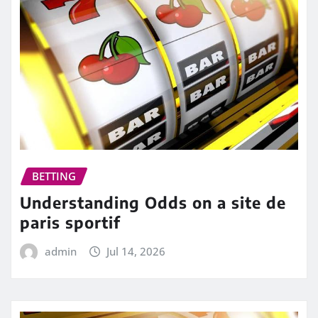
BETTING
Understanding Odds on a site de
paris sportif
admin
Jul 14, 2026