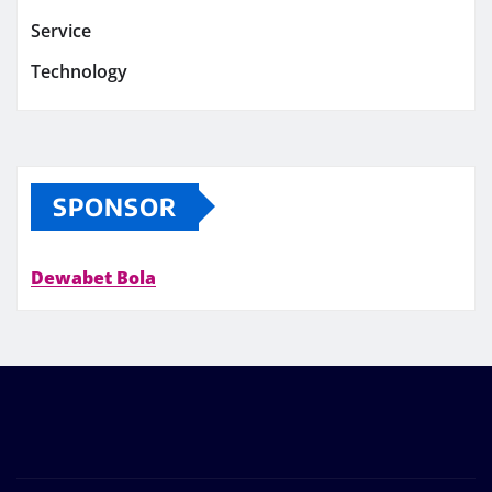
Service
Technology
SPONSOR
Dewabet Bola