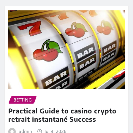
BETTING
Practical Guide to casino crypto
retrait instantané Success
admin
Jul 4, 2026