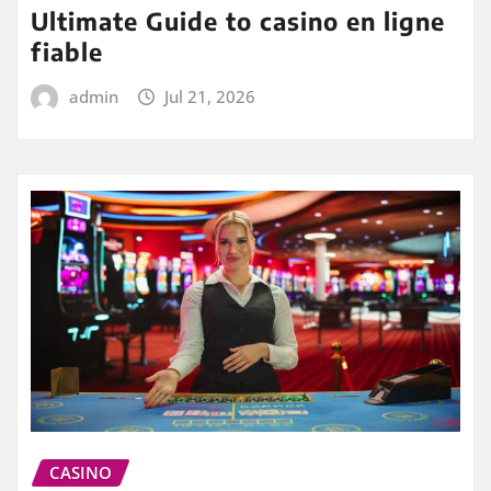
Ultimate Guide to casino en ligne
fiable
admin
Jul 21, 2026
CASINO