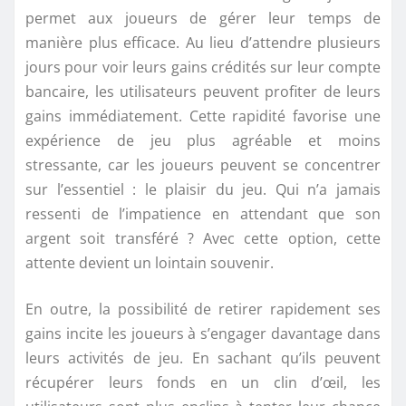
permet aux joueurs de gérer leur temps de
manière plus efficace. Au lieu d’attendre plusieurs
jours pour voir leurs gains crédités sur leur compte
bancaire, les utilisateurs peuvent profiter de leurs
gains immédiatement. Cette rapidité favorise une
expérience de jeu plus agréable et moins
stressante, car les joueurs peuvent se concentrer
sur l’essentiel : le plaisir du jeu. Qui n’a jamais
ressenti de l’impatience en attendant que son
argent soit transféré ? Avec cette option, cette
attente devient un lointain souvenir.
En outre, la possibilité de retirer rapidement ses
gains incite les joueurs à s’engager davantage dans
leurs activités de jeu. En sachant qu’ils peuvent
récupérer leurs fonds en un clin d’œil, les