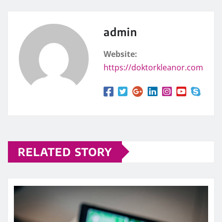
admin
Website:
https://doktorkleanor.com
RELATED STORY