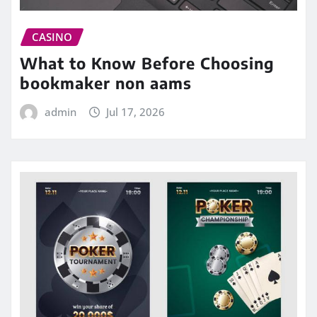
CASINO
What to Know Before Choosing
bookmaker non aams
admin
Jul 17, 2026