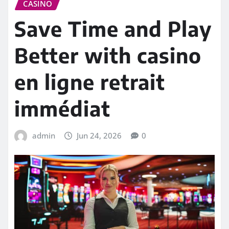
CASINO
Save Time and Play
Better with casino
en ligne retrait
immédiat
admin
Jun 24, 2026
0