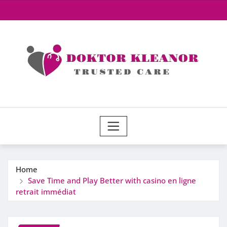
Skip
to
content
Home
Save Time and Play Better with casino en ligne
retrait immédiat