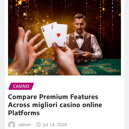
CASINO
Compare Premium Features
Across migliori casino online
Platforms
admin
Jul 14, 2026