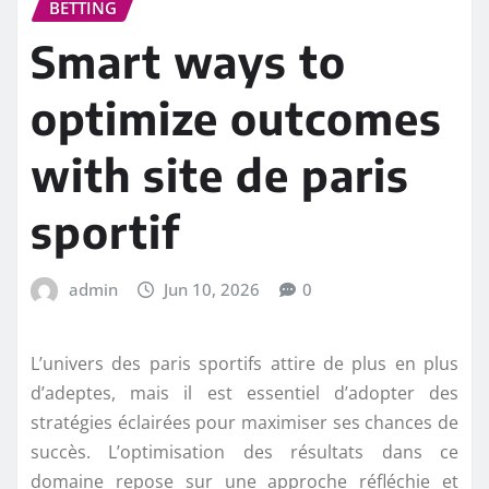
BETTING
Smart ways to
optimize outcomes
with site de paris
sportif
admin
Jun 10, 2026
0
L’univers des paris sportifs attire de plus en plus
d’adeptes, mais il est essentiel d’adopter des
stratégies éclairées pour maximiser ses chances de
succès. L’optimisation des résultats dans ce
domaine repose sur une approche réfléchie et