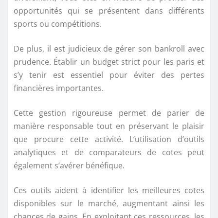
opportunités qui se présentent dans différents
sports ou compétitions.
De plus, il est judicieux de gérer son bankroll avec
prudence. Établir un budget strict pour les paris et
s’y tenir est essentiel pour éviter des pertes
financières importantes.
Cette gestion rigoureuse permet de parier de
manière responsable tout en préservant le plaisir
que procure cette activité. L’utilisation d’outils
analytiques et de comparateurs de cotes peut
également s’avérer bénéfique.
Ces outils aident à identifier les meilleures cotes
disponibles sur le marché, augmentant ainsi les
chances de gains. En exploitant ces ressources, les