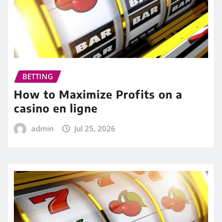
BETTING
How to Maximize Profits on a
casino en ligne
admin
Jul 25, 2026