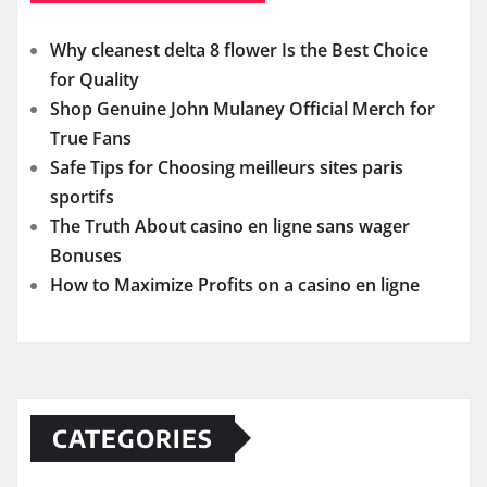
Why cleanest delta 8 flower Is the Best Choice
for Quality
Shop Genuine John Mulaney Official Merch for
True Fans
Safe Tips for Choosing meilleurs sites paris
sportifs
The Truth About casino en ligne sans wager
Bonuses
How to Maximize Profits on a casino en ligne
CATEGORIES