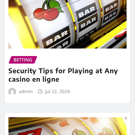
BETTING
Security Tips for Playing at Any
casino en ligne
admin
Jul 22, 2026