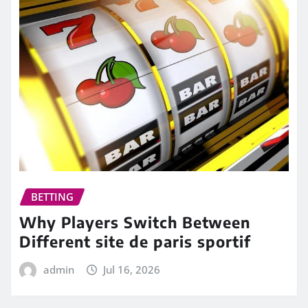
BETTING
Why Players Switch Between
Different site de paris sportif
admin
Jul 16, 2026