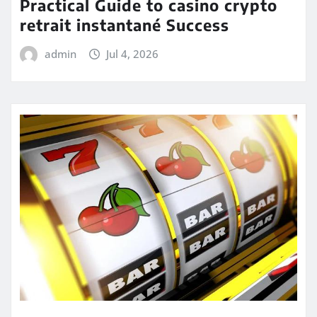
Practical Guide to casino crypto
retrait instantané Success
admin
Jul 4, 2026