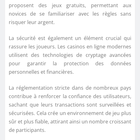
proposent des jeux gratuits, permettant aux
novices de se familiariser avec les règles sans
risquer leur argent.
La sécurité est également un élément crucial qui
rassure les joueurs. Les casinos en ligne modernes
utilisent des technologies de cryptage avancées
pour garantir la protection des données
personnelles et financières.
La réglementation stricte dans de nombreux pays
contribue à renforcer la confiance des utilisateurs,
sachant que leurs transactions sont surveillées et
sécurisées. Cela crée un environnement de jeu plus
sûr et plus fiable, attirant ainsi un nombre croissant
de participants.