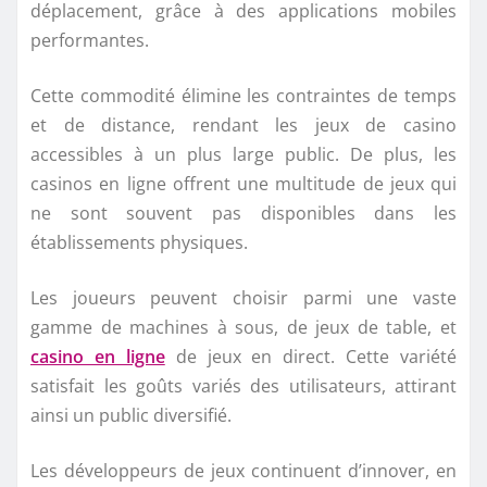
déplacement, grâce à des applications mobiles
performantes.
Cette commodité élimine les contraintes de temps
et de distance, rendant les jeux de casino
accessibles à un plus large public. De plus, les
casinos en ligne offrent une multitude de jeux qui
ne sont souvent pas disponibles dans les
établissements physiques.
Les joueurs peuvent choisir parmi une vaste
gamme de machines à sous, de jeux de table, et
casino en ligne
de jeux en direct. Cette variété
satisfait les goûts variés des utilisateurs, attirant
ainsi un public diversifié.
Les développeurs de jeux continuent d’innover, en