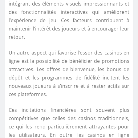
intégrant des éléments visuels impressionnants et
des fonctionnalités interactives qui améliorent
l’expérience de jeu. Ces facteurs contribuent à
maintenir l’intérêt des joueurs et à encourager leur
retour.
Un autre aspect qui favorise l’essor des casinos en
ligne est la possibilité de bénéficier de promotions
attractives. Les offres de bienvenue, les bonus de
dépôt et les programmes de fidélité incitent les
nouveaux joueurs à s’inscrire et à rester actifs sur
ces plateformes.
Ces incitations financières sont souvent plus
compétitives que celles des casinos traditionnels,
ce qui les rend particulièrement attrayantes pour
les utilisateurs. En outre, les casinos en ligne