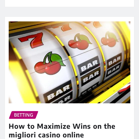
BETTING
How to Maximize Wins on the
migliori casino online