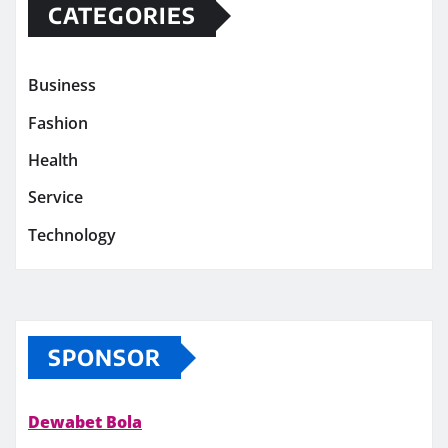
CATEGORIES
Business
Fashion
Health
Service
Technology
SPONSOR
Dewabet Bola