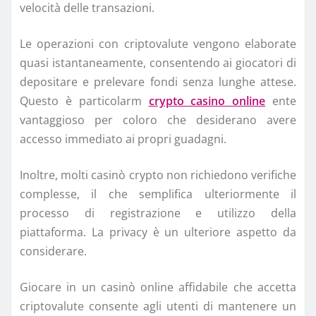
velocità delle transazioni.
Le operazioni con criptovalute vengono elaborate
quasi istantaneamente, consentendo ai giocatori di
depositare e prelevare fondi senza lunghe attese.
Questo è particolarm
crypto casino online
ente
vantaggioso per coloro che desiderano avere
accesso immediato ai propri guadagni.
Inoltre, molti casinò crypto non richiedono verifiche
complesse, il che semplifica ulteriormente il
processo di registrazione e utilizzo della
piattaforma. La privacy è un ulteriore aspetto da
considerare.
Giocare in un casinò online affidabile che accetta
criptovalute consente agli utenti di mantenere un