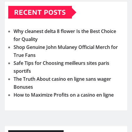
RECENT POSTS
Why cleanest delta 8 flower Is the Best Choice
for Quality
Shop Genuine John Mulaney Official Merch for
True Fans
Safe Tips for Choosing meilleurs sites paris
sportifs
The Truth About casino en ligne sans wager
Bonuses
How to Maximize Profits on a casino en ligne