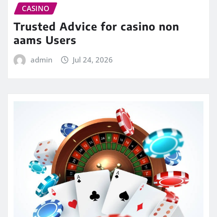
CASINO
Trusted Advice for casino non
aams Users
admin
Jul 24, 2026