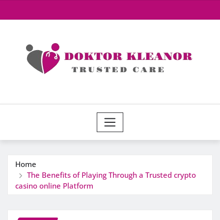
Skip
to
content
Home
The Benefits of Playing Through a Trusted crypto
casino online Platform