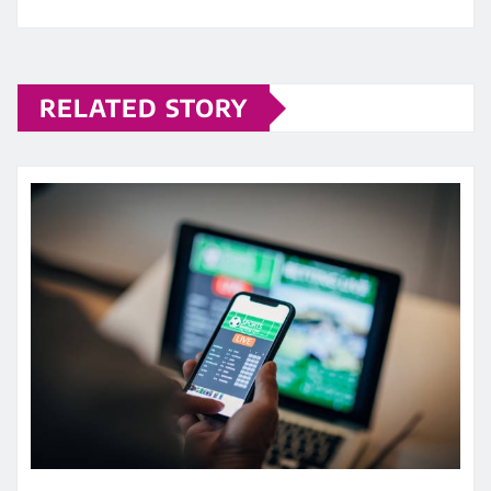
RELATED STORY