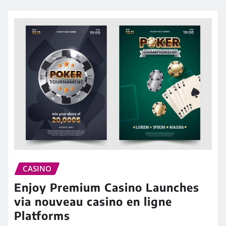
CASINO
Enjoy Premium Casino Launches
via nouveau casino en ligne
Platforms