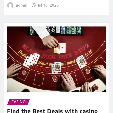
admin
Jul 16, 2026
CASINO
Find the Best Deals with casino