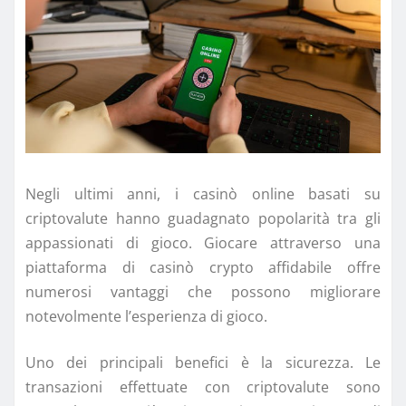
Negli ultimi anni, i casinò online basati su
criptovalute hanno guadagnato popolarità tra gli
appassionati di gioco. Giocare attraverso una
piattaforma di casinò crypto affidabile offre
numerosi vantaggi che possono migliorare
notevolmente l’esperienza di gioco.
Uno dei principali benefici è la sicurezza. Le
transazioni effettuate con criptovalute sono