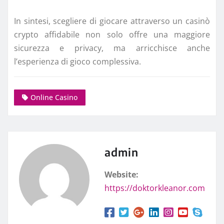
In sintesi, scegliere di giocare attraverso un casinò
crypto affidabile non solo offre una maggiore
sicurezza e privacy, ma arricchisce anche
l’esperienza di gioco complessiva.
Online Casino
admin
Website:
https://doktorkleanor.com