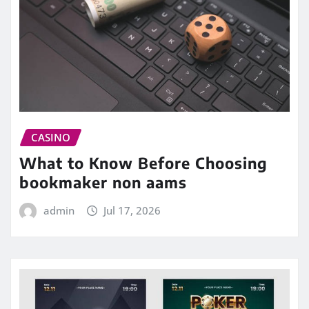
CASINO
What to Know Before Choosing
bookmaker non aams
admin
Jul 17, 2026