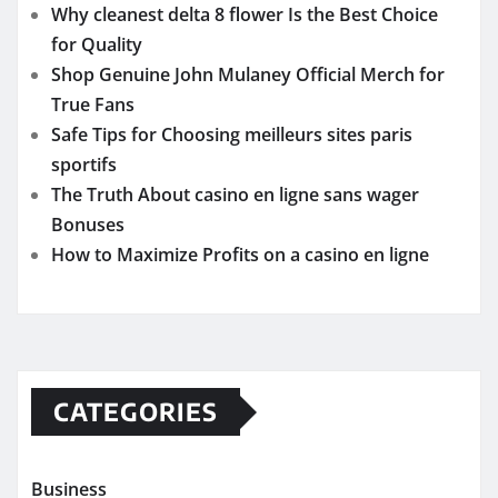
Why cleanest delta 8 flower Is the Best Choice
for Quality
Shop Genuine John Mulaney Official Merch for
True Fans
Safe Tips for Choosing meilleurs sites paris
sportifs
The Truth About casino en ligne sans wager
Bonuses
How to Maximize Profits on a casino en ligne
CATEGORIES
Business