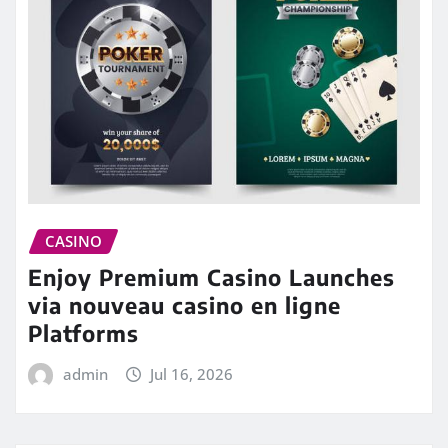
CASINO
Enjoy Premium Casino Launches
via nouveau casino en ligne
Platforms
admin
Jul 16, 2026