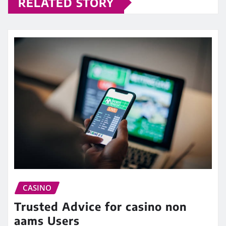
RELATED STORY
CASINO
Trusted Advice for casino non
aams Users