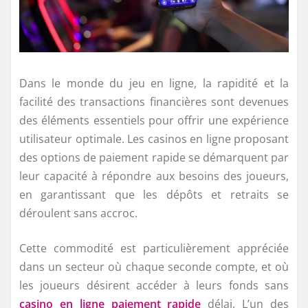
Dans le monde du jeu en ligne, la rapidité et la
facilité des transactions financières sont devenues
des éléments essentiels pour offrir une expérience
utilisateur optimale. Les casinos en ligne proposant
des options de paiement rapide se démarquent par
leur capacité à répondre aux besoins des joueurs,
en garantissant que les dépôts et retraits se
déroulent sans accroc.
Cette commodité est particulièrement appréciée
dans un secteur où chaque seconde compte, et où
les joueurs désirent accéder à leurs fonds sans
casino en ligne paiement rapide
délai. L’un des