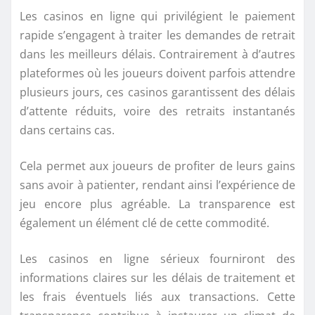
Les casinos en ligne qui privilégient le paiement
rapide s’engagent à traiter les demandes de retrait
dans les meilleurs délais. Contrairement à d’autres
plateformes où les joueurs doivent parfois attendre
plusieurs jours, ces casinos garantissent des délais
d’attente réduits, voire des retraits instantanés
dans certains cas.
Cela permet aux joueurs de profiter de leurs gains
sans avoir à patienter, rendant ainsi l’expérience de
jeu encore plus agréable. La transparence est
également un élément clé de cette commodité.
Les casinos en ligne sérieux fourniront des
informations claires sur les délais de traitement et
les frais éventuels liés aux transactions. Cette