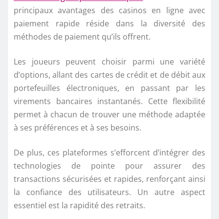
principaux avantages des casinos en ligne avec
paiement rapide réside dans la diversité des
méthodes de paiement qu’ils offrent.
Les joueurs peuvent choisir parmi une variété
d’options, allant des cartes de crédit et de débit aux
portefeuilles électroniques, en passant par les
virements bancaires instantanés. Cette flexibilité
permet à chacun de trouver une méthode adaptée
à ses préférences et à ses besoins.
De plus, ces plateformes s’efforcent d’intégrer des
technologies de pointe pour assurer des
transactions sécurisées et rapides, renforçant ainsi
la confiance des utilisateurs. Un autre aspect
essentiel est la rapidité des retraits.