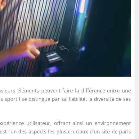
plusieurs éléments peuvent faire la différence entre une
sportif se distingue par sa fiabilité, la diversité de ses
expérience utilisateur, offrant ainsi un environnement
est l’un des aspects les plus cruciaux d’un site de paris