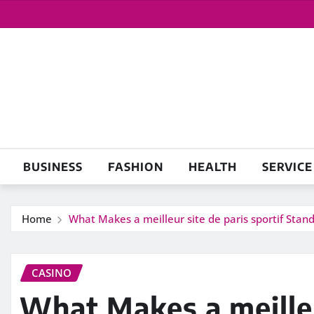
Skip
to
content
BUSINESS
FASHION
HEALTH
SERVICE
Home
What Makes a meilleur site de paris sportif Sta
CASINO
What Makes a meilleu