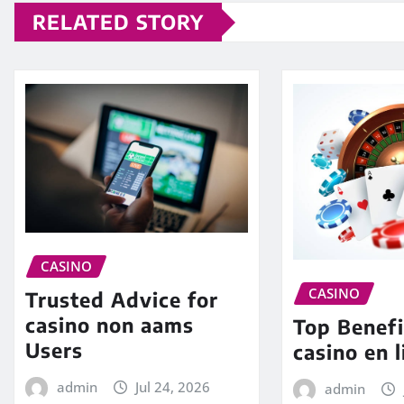
RELATED STORY
CASINO
CASINO
Trusted Advice for
casino non aams
Top Benefi
Users
casino en l
admin
Jul 24, 2026
admin