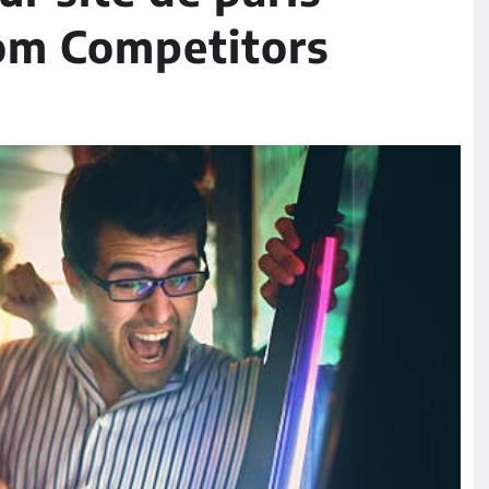
rom Competitors