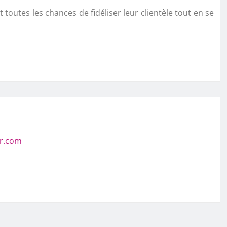
outes les chances de fidéliser leur clientèle tout en se
or.com