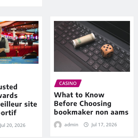
CASINO
usted
What to Know
wards
Before Choosing
illeur site
bookmaker non aams
ortif
admin
Jul 17, 2026
Jul 20, 2026