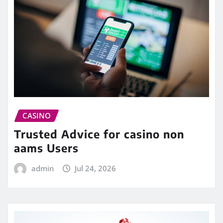
CASINO
Trusted Advice for casino non
aams Users
admin
Jul 24, 2026