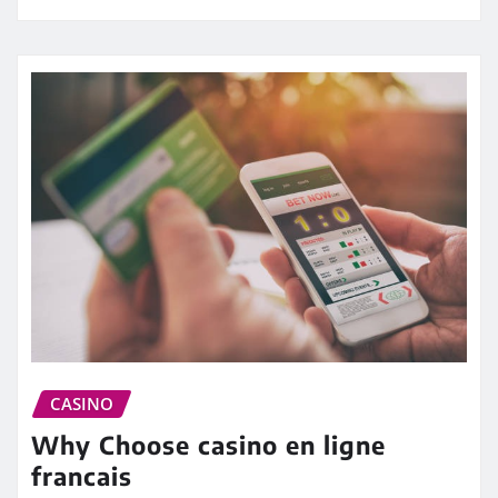
CASINO
Why Choose casino en ligne
francais