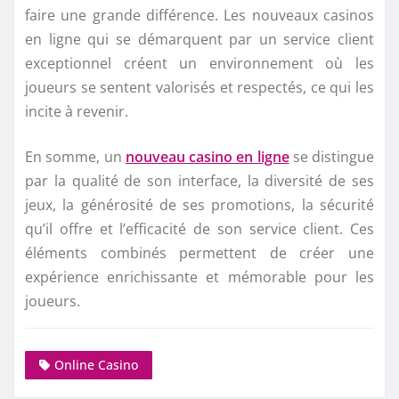
faire une grande différence. Les nouveaux casinos
en ligne qui se démarquent par un service client
exceptionnel créent un environnement où les
joueurs se sentent valorisés et respectés, ce qui les
incite à revenir.
En somme, un
nouveau casino en ligne
se distingue
par la qualité de son interface, la diversité de ses
jeux, la générosité de ses promotions, la sécurité
qu’il offre et l’efficacité de son service client. Ces
éléments combinés permettent de créer une
expérience enrichissante et mémorable pour les
joueurs.
Online Casino