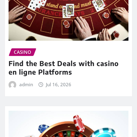
CASINO
Find the Best Deals with casino
en ligne Platforms
admin
Jul 16, 2026