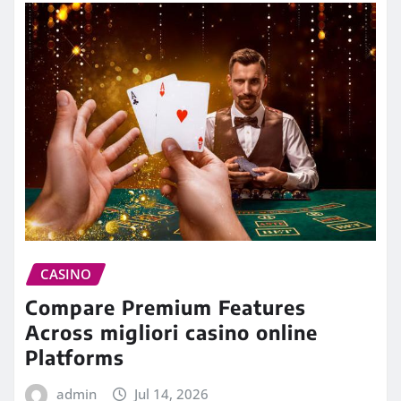
CASINO
Compare Premium Features
Across migliori casino online
Platforms
admin
Jul 14, 2026