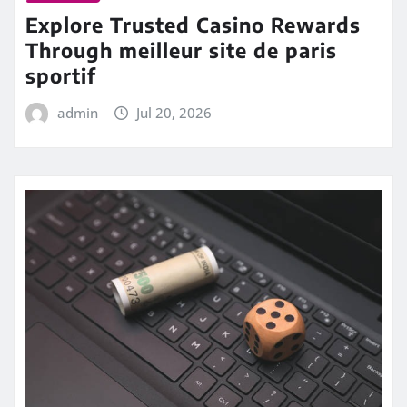
Explore Trusted Casino Rewards
Through meilleur site de paris
sportif
admin
Jul 20, 2026