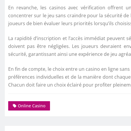
En revanche, les casinos avec vérification offrent u
concentrer sur le jeu sans craindre pour la sécurité de 
joueurs de bien évaluer leurs priorités lorsqu’ils choisi
La rapidité d’inscription et l’accès immédiat peuvent s
doivent pas être négligées. Les joueurs devraient env
sécurité, garantissant ainsi une expérience de jeu agréa
En fin de compte, le choix entre un casino en ligne san
préférences individuelles et de la manière dont chaque
Chacun doit faire un choix éclairé pour profiter pleine
Online Casino