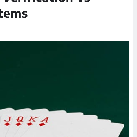
stems