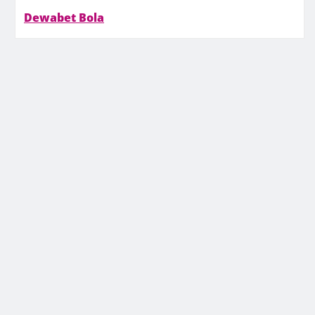
Dewabet Bola