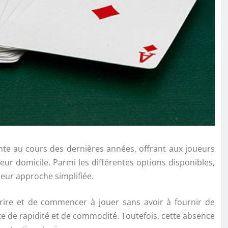
nte au cours des dernières années, offrant aux joueurs
eur domicile. Parmi les différentes options disponibles,
 leur approche simplifiée.
crire et de commencer à jouer sans avoir à fournir de
ête de rapidité et de commodité. Toutefois, cette absence