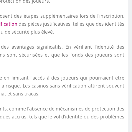
protection des joueurs.
osent des étapes supplémentaires lors de l’inscription.
ification
des pièces justificatives, telles que des identités
u de sécurité plus élevé.
es avantages significatifs. En vérifiant l’identité des
ions sont sécurisées et que les fonds des joueurs sont
 en limitant l’accès à des joueurs qui pourraient être
risque. Les casinos sans vérification attirent souvent
at et sans tracas.
nients, comme l’absence de mécanismes de protection des
sques accrus, tels que le vol d’identité ou des problèmes