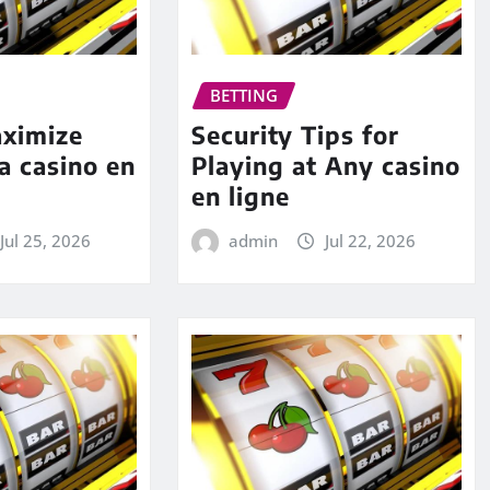
BETTING
ximize
Security Tips for
 a casino en
Playing at Any casino
en ligne
Jul 25, 2026
admin
Jul 22, 2026