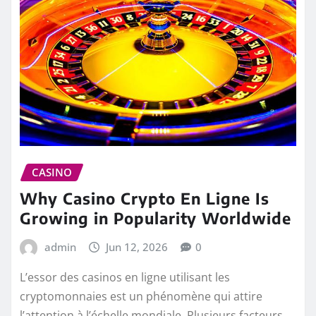
CASINO
Why Casino Crypto En Ligne Is
Growing in Popularity Worldwide
admin
Jun 12, 2026
0
L’essor des casinos en ligne utilisant les
cryptomonnaies est un phénomène qui attire
l’attention à l’échelle mondiale. Plusieurs facteurs