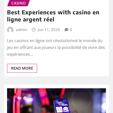
CASINO
Best Experiences with casino en
ligne argent réel
admin
Jun 11, 2026
0
Les casinos en ligne ont révolutionné le monde du
jeu en offrant aux joueurs la possibilité de vivre des
expériences…
READ MORE