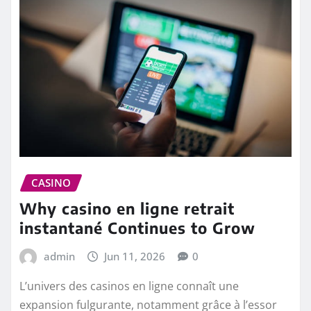
CASINO
Why casino en ligne retrait
instantané Continues to Grow
admin
Jun 11, 2026
0
L’univers des casinos en ligne connaît une
expansion fulgurante, notamment grâce à l’essor