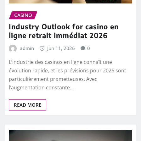
CASINO
Industry Outlook for casino en
ligne retrait immédiat 2026
admin
Jun 11, 2026
0
L’industrie des casinos en ligne connaît une
évolution rapide, et les prévisions pour 2026 sont
particulièrement prometteuses. Avec
l’augmentation constante…
READ MORE