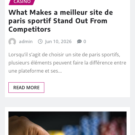
CASINO
What Makes a meilleur site de
paris sportif Stand Out From
Competitors
admin
Jun 10, 2026
0
Lorsqu’il s’agit de choisir un site de paris sportifs,
plusieurs éléments peuvent faire la différence entre
une plateforme et ses…
READ MORE