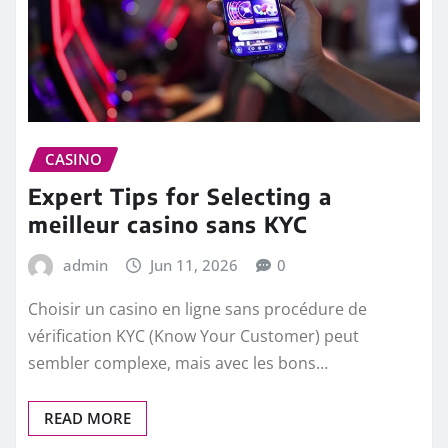
CASINO
Expert Tips for Selecting a
meilleur casino sans KYC
admin
Jun 11, 2026
0
Choisir un casino en ligne sans procédure de
vérification KYC (Know Your Customer) peut
sembler complexe, mais avec les bons…
READ MORE