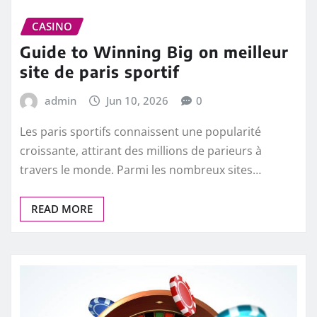
CASINO
Guide to Winning Big on meilleur
site de paris sportif
admin
Jun 10, 2026
0
Les paris sportifs connaissent une popularité
croissante, attirant des millions de parieurs à
travers le monde. Parmi les nombreux sites…
READ MORE