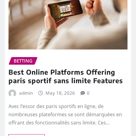
BETTING
Best Online Platforms Offering
paris sportif sans limite Features
admin
May 18, 2026
0
Avec l’essor des paris sportifs en ligne, de
nombreuses plateformes se sont démarquées en
offrant des fonctionnalités sans limite. Ces…