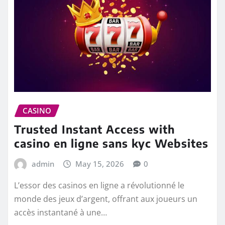
CASINO
Trusted Instant Access with
casino en ligne sans kyc Websites
admin
May 15, 2026
0
L’essor des casinos en ligne a révolutionné le
monde des jeux d’argent, offrant aux joueurs un
accès instantané à une…