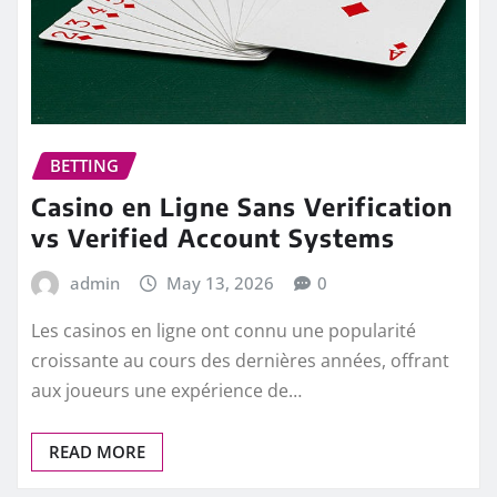
BETTING
Casino en Ligne Sans Verification
vs Verified Account Systems
admin
May 13, 2026
0
Les casinos en ligne ont connu une popularité
croissante au cours des dernières années, offrant
aux joueurs une expérience de…
READ MORE