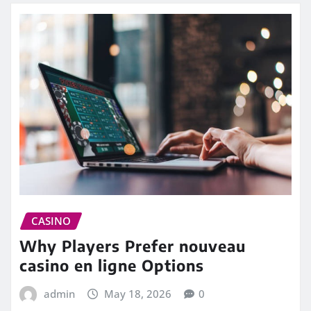
CASINO
Why Players Prefer nouveau
casino en ligne Options
admin
May 18, 2026
0